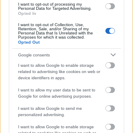
Girona
I want to opt-out of processing my
Personal Data for Targeted Advertising.
Opted In
Ter Stegen, Álex Moreno, Juan Carlos, Portu y Van de Beek
I want to opt-out of Collection, Use,
continúan en la enfermería rojiblanca. Lemar, Bryan Gil y
Retention, Sale, and/or Sharing of my
Personal Data that Is Unrelated with the
Vanat han tenido molestias durante la semana, pero,
Purposes for which it was collected.
aparentemente, no tienen lesión.
Opted Out
Levante
Google consents
I want to allow Google to enable storage
Luis Castro tiene las bajas por lesión de Pablo Martínez,
related to advertising like cookies on web or
Elgezábal y Brugui, mientras que Arriaga cumplirá su último
device identifiers in apps.
partido de sanción.
I want to allow my user data to be sent to
Mallorca
Google for online advertising purposes.
Asano es baja por una lesión muscular y Kumbulla, duda.
I want to allow Google to send me
personalized advertising.
Osasuna
I want to allow Google to enable storage