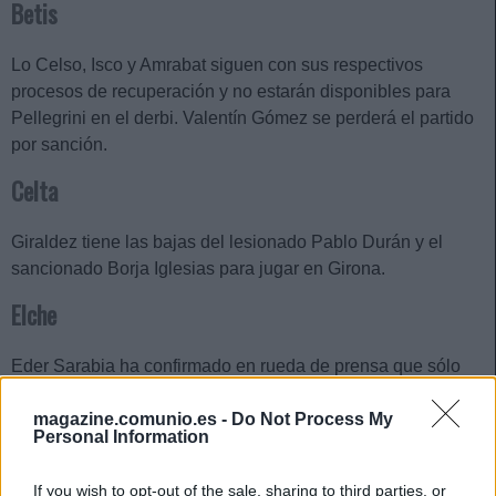
Betis
Lo Celso, Isco y Amrabat siguen con sus respectivos
procesos de recuperación y no estarán disponibles para
Pellegrini en el derbi. Valentín Gómez se perderá el partido
por sanción.
Celta
Giraldez tiene las bajas del lesionado Pablo Durán y el
sancionado Borja Iglesias para jugar en Girona.
Elche
Eder Sarabia ha confirmado en rueda de prensa que sólo
tiene lesionado a Héctor Fort. El técnico vasco tampoco
podrá contar con el sancionado Yago Santiago.
magazine.comunio.es -
Do Not Process My
Personal Information
Top 5 Comunio: los mejores jugadores en febrero
If you wish to opt-out of the sale, sharing to third parties, or