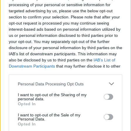
Cuatro delanteros y un
processing of your personal or sensitive information for
centrocampista forman el quinteto
targeted advertising by us, please use the below opt-out
de mejores jugadores de febrero
section to confirm your selection. Please note that after your
en Comunio (jornadas 22-25).
opt-out request is processed you may continue seeing
interest-based ads based on personal information utilized by
us or personal information disclosed to third parties prior to
your opt-out. You may separately opt-out of the further
disclosure of your personal information by third parties on the
IAB’s list of downstream participants. This information may
Espanyol
also be disclosed by us to third parties on the
IAB’s List of
Downstream Participants
that may further disclose it to other
Javi Puado y Antoniu Roca están lesionados en los pericos.
third parties.
Getafe
Please note that this website/app uses one or more Google
Personal Data Processing Opt Outs
services and may gather and store information including but
not limited to your visit or usage behaviour. You may click to
I want to opt-out of the Sharing of my
Los azulones siguen teniendo las bajas de los lesionados
personal data.
grant or deny consent to Google and its third-party tags to
Opted In
Kamara, Borja Mayoral y Davinchi. Además, Abqar estará
use your data for below specified purposes in below Google
un par de semanas de baja por una lesión muscular y Djené
consent section.
I want to opt-out of the Sale of my
no podrá jugar contra el Real Madrid al ser expulsado en la
Personal Data.
Opted In
jornada 25.