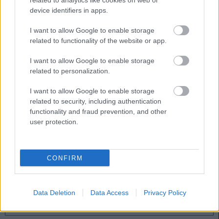
related to analytics like cookies on web or
Boyomo se ha reincorporado parcialmente con el grupo tras
device identifiers in apps.
superar un esguince de tobillo, pero causará baja una
jornada más, al igual que Iker Benito. Aimar Oroz no podrá
I want to allow Google to enable storage
jugar en Valencia por sanción.
related to functionality of the website or app.
Rayo Vallecano
I want to allow Google to enable storage
related to personalization.
Íñigo Pérez sólo tiene la baja de Dani Cárdenas para recibir
I want to allow Google to enable storage
al Athletic.
related to security, including authentication
functionality and fraud prevention, and other
Consejos de compra: 5 opciones 'low cost' para la
user protection.
jornada 26
Si necesitas reforzar tu equipo de
la jornada 26 de Comunio con un
CONFIRM
jugador barato, te presentamos
cinco opciones 'low cost' por
menos de 1 millón de euros.
Data Deletion
Data Access
Privacy Policy