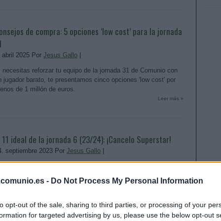
onsejos de compra: 5 opciones ‘low cost’ para la jornada
1
. abril 2025 Por
Jesus Gallo
|
i necesitas reforzar tu equipo de la jornada 31 de Comunio con
n jugador barato, te presentamos cinco opciones 'low cost' por
enos de 1 millón de euros.
Leer más »
l 11 ideal de la jornada 6 (23/24): ¡Cancelo Superstar!
4. septiembre 2023 Por
Jesus Gallo
|
oao Cancelo y Abdón Prats lideran el 11 ideal de Comunio de la
ornada 6 con 18 puntos.
.comunio.es -
Do Not Process My Personal Information
Leer más »
to opt-out of the sale, sharing to third parties, or processing of your per
formation for targeted advertising by us, please use the below opt-out s