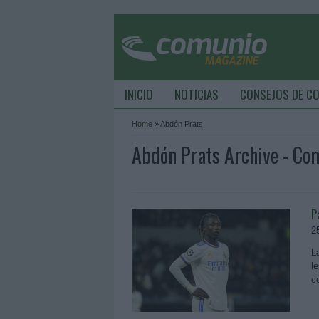
INICIO
NOTICIAS
CONSEJOS DE C
Home
»
Abdón Prats
Abdón Prats Archive - C
P
2
L
l
c