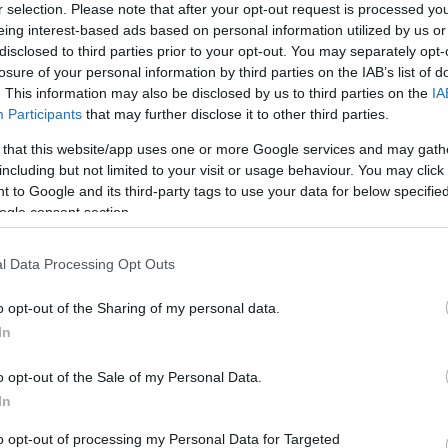
r selection. Please note that after your opt-out request is processed y
eing interest-based ads based on personal information utilized by us or
A pujar! Cuatro triunfadores de la jornada 6 por menos
disclosed to third parties prior to your opt-out. You may separately opt-
e 3 millones
losure of your personal information by third parties on the IAB’s list of
. This information may also be disclosed by us to third parties on the
IA
3. septiembre 2023 Por
Jesus Gallo
|
Participants
that may further disclose it to other third parties.
enos de 3 millones de valor de mercado y 8 o más puntos en la
ornada 6. Estos cuatro jugadores podrían revalorizarse en los
 that this website/app uses one or more Google services and may gath
róximos días.
including but not limited to your visit or usage behaviour. You may click 
Leer más »
 to Google and its third-party tags to use your data for below specifi
ogle consent section.
onsejos de compra: cuatro fichajes ‘low cost’ para la
l Data Processing Opt Outs
ornada 4
o opt-out of the Sharing of my personal data.
0. agosto 2023 Por
Jesus Gallo
|
In
i necesitas completar tu equipo de la jornada 4 con jugadores
ow cost, te presentamos un futbolista por posición de menos de
o opt-out of the Sale of my Personal Data.
 millón de euros. ¡A por ellos si aparecen en el mercado de tu
In
omunidad!
Leer más »
to opt-out of processing my Personal Data for Targeted