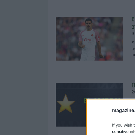
C
3
9
S
u
m
E
2
J
j
magazine
If you wish 
sensitive in