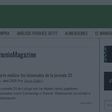
OMPRA
ANÁLISIS FICHAJES 26/27
ALINEACIONES
EL MANAG
omunioMagazine
arte médico: los lesionados de la jornada 33
5. abril 2025 Por
Jesus Gallo
|
a jornada 33 de LaLiga nos ha dejado varios jugadores
esionados como Camavinga o Sancet. Repasamos su estado a
ontinuación.
Leer más »