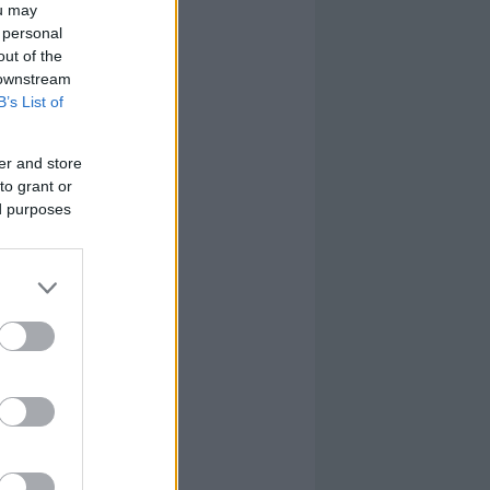
ou may
 personal
out of the
 downstream
B’s List of
er and store
to grant or
ed purposes