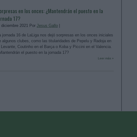
orpresas en los onces: ¿Mantendrán el puesto en la
ornada 17?
. diciembre 2021 Por
Jesus Gallo
|
a jornada 16 de LaLiga nos dejó sorpresas en los onces iniciales
e algunos clubes, como las titularidades de Pepelu y Radoja en
l Levante, Coutinho en el Barça o Koba y Piccini en el Valencia.
Mantendrán el puesto en la jornada 17?
Leer más »