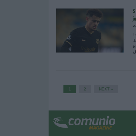
S
j
6
L
d
e
¿
1
2
NEXT »