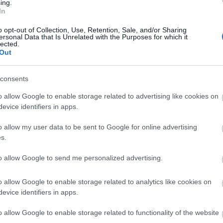
ing.
In
A pujar! Cuatro ganadores de la jornada 16
o opt-out of Collection, Use, Retention, Sale, and/or Sharing
ersonal Data that Is Unrelated with the Purposes for which it
. enero 2023 Por
Jesus Gallo
|
lected.
Out
stos cuatro futbolistas fueron algunos de los ganadores de la
ornada 16 de Comunio tras sumar 8 o más puntos pese a tener
n valor de mercado inferior a los 3 millones de euros. ¡En los
consents
róximos días podrían revalorizarse!
Leer más »
o allow Google to enable storage related to advertising like cookies on
evice identifiers in apps.
o allow my user data to be sent to Google for online advertising
A pujar! Cuatro ganadores de la jornada 33 Comunio
s.
1. abril 2022 Por
Jesus Gallo
|
to allow Google to send me personalized advertising.
enos de 4 millones de valor de mercado y 8 o más puntos.
stos cuatro futbolistas fueron algunos de los ganadores de la
ornada 33 de Comunio y podrían revalorizarse en los próximos
o allow Google to enable storage related to analytics like cookies on
ías.
evice identifiers in apps.
Leer más »
o allow Google to enable storage related to functionality of the website