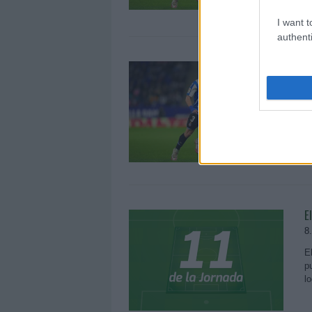
I want t
authenti
C
7
D
r
d
y
E
8
E
p
l