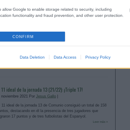
Leer más »
o allow Google to enable storage related to security, including
cation functionality and fraud prevention, and other user protection.
onsejos de compra: cinco defensas en plena forma
. diciembre 2021 Por
Jesus Gallo
|
CONFIRM
os jugadores del Espanyol, dos del Getafe y uno del equipo
evelación son nuestros consejos de compra para reforzar tu
efensa. Promedian 5 o más puntos en las últimas cinco jornadas
Data Deletion
Data Access
Privacy Policy
 cuestan menos de 4 millones.
Leer más »
l 11 ideal de la jornada 13 (21/22): ¡Triple 17!
. noviembre 2021 Por
Jesus Gallo
|
l 11 ideal de la jornada 13 de Comunio consiguió un total de 158
untos, destacando en él la presencia de tres jugadores que
ograron 17 puntos y de tres futbolistas del Espanyol.
Leer más »