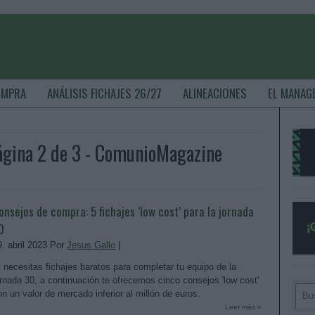
OMPRA
ANÁLISIS FICHAJES 26/27
ALINEACIONES
EL MANAG
Página 2 de 3 - ComunioMagazine
onsejos de compra: 5 fichajes ‘low cost’ para la jornada
0
9. abril 2023 Por
Jesus Gallo
|
i necesitas fichajes baratos para completar tu equipo de la
ornada 30, a continuación te ofrecemos cinco consejos 'low cost'
on un valor de mercado inferior al millón de euros.
Leer más »