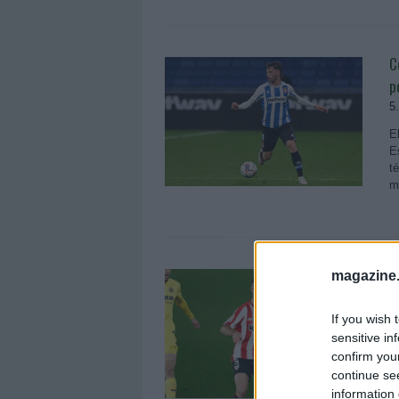
C
p
5
E
E
t
m
A
magazine
1
If you wish 
L
sensitive in
R
confirm you
h
continue se
information 