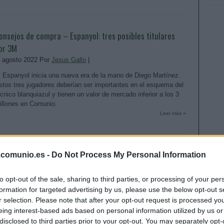
onsejos de compra – Espanyol: tres posibles titulares
or 3M
. agosto 2022 Por
Jesus Gallo
|
l Espanyol inicia una nueva era de la mano de Diego Martínez.
stos tres jugadores deberían ser importantes en el esquema del
écnico blanquiazul y tienen un valor de mercado inferior a los 3
illones en Comunio.
Leer más »
ctualidad Comunio: la última hora de la jornada 36
.comunio.es -
Do Not Process My Personal Information
0. mayo 2022 Por
Jesus Gallo
|
to opt-out of the sale, sharing to third parties, or processing of your per
a jornada 36 de LaLiga arranca hoy a las 19:00 horas.
formation for targeted advertising by us, please use the below opt-out s
epasamos las noticias de última hora sobre lesionados para que
r selection. Please note that after your opt-out request is processed y
agas tu equipo Comunio con la mayor de las garantías.
eing interest-based ads based on personal information utilized by us or
Leer más »
disclosed to third parties prior to your opt-out. You may separately opt-