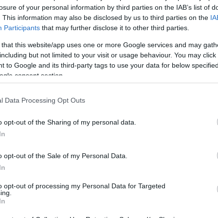
losure of your personal information by third parties on the IAB’s list of
. This information may also be disclosed by us to third parties on the
IA
Participants
that may further disclose it to other third parties.
ctualidad Comunio: la última hora de la jornada 35
 that this website/app uses one or more Google services and may gath
. mayo 2022 Por
Jesus Gallo
|
including but not limited to your visit or usage behaviour. You may click 
a jornada 35 de LaLiga arranca hoy a las 21:00 horas con el
 to Google and its third-party tags to use your data for below specifi
artido Levante-Real Sociedad. Repasamos las noticias de última
ogle consent section.
ora sobre lesionados para que hagas tu equipo Comunio con la
ayor de las garantías.
Leer más »
l Data Processing Opt Outs
o opt-out of the Sharing of my personal data.
In
ctualidad Comunio: la última hora de la jornada 34
9. abril 2022 Por
Jorge Antón
|
o opt-out of the Sale of my Personal Data.
e acumulan los minutos y los lesionados para la jornada 34.
In
epasamos la última hora y las dudas para este fin de semana
n LaLiga.
to opt-out of processing my Personal Data for Targeted
ing.
Leer más »
In