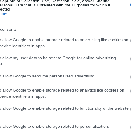
o opt-out of Collection, Use, Retention, Sale, and/or Sharing
ersonal Data that Is Unrelated with the Purposes for which it
lected.
l Espanyol en Comunio: ¿A quién comprar, a quién
Out
ender?
2. enero 2022 Por
Jesus Gallo
|
consents
l Espanyol ha vuelto a Primera División esta temporada tras
o allow Google to enable storage related to advertising like cookies on
asar un año en LaLiga SmartBank y está cómodamente situado
evice identifiers in apps.
n mitad de la tabla clasificatoria con 27 puntos. ¿Qué futbolistas
ericos no deberían faltar en tu equipo de Comunio tras 22
o allow my user data to be sent to Google for online advertising
ornadas? Analizamos su plantilla por orden de importancia de
s.
ompra.
Leer más »
to allow Google to send me personalized advertising.
o allow Google to enable storage related to analytics like cookies on
os sancionados de la jornada 21: ¿Quién sustituirá a
evice identifiers in apps.
edrosa & cía?
o allow Google to enable storage related to functionality of the website
2. enero 2022 Por
Jesus Gallo
|
uatro jugadores no podrán disputar la jornada 21 por sanción,
ntre ellos Pedrosa o Álex Moreno. ¿Quiénes serán sus
o allow Google to enable storage related to personalization.
ustitutos?