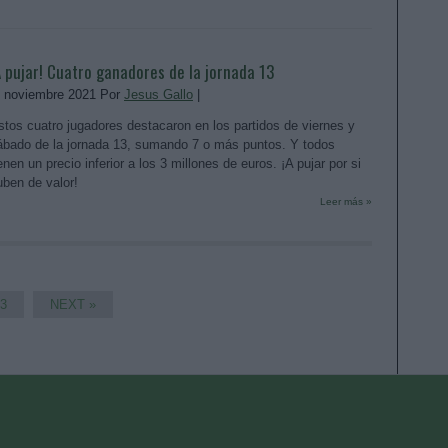
A pujar! Cuatro ganadores de la jornada 13
. noviembre 2021 Por
Jesus Gallo
|
stos cuatro jugadores destacaron en los partidos de viernes y
ábado de la jornada 13, sumando 7 o más puntos. Y todos
enen un precio inferior a los 3 millones de euros. ¡A pujar por si
uben de valor!
Leer más »
3
NEXT »