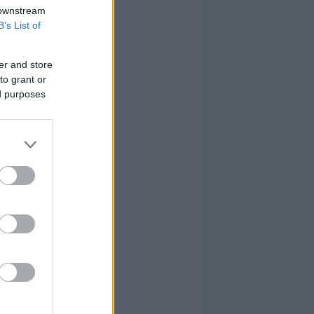
 downstream
B’s List of
er and store
to grant or
ed purposes