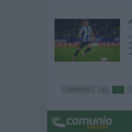
¡
7
E
s
ti
s
« PREVIOUS
1
2