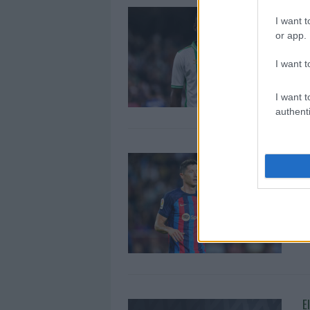
L
I want t
2
or app.
L
R
I want t
e
I want t
authenti
L
5
¡
2
d
E