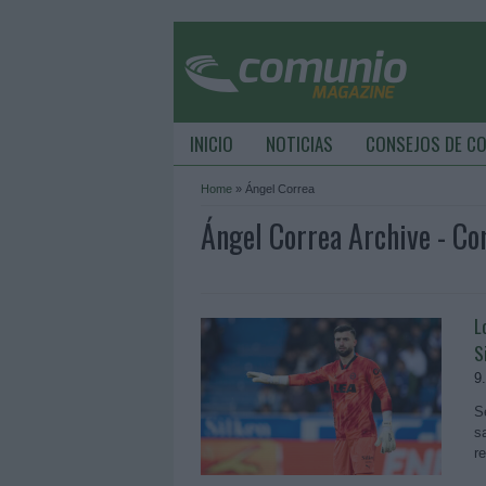
INICIO
NOTICIAS
CONSEJOS DE C
Home
»
Ángel Correa
Ángel Correa Archive - C
L
S
9
S
s
r