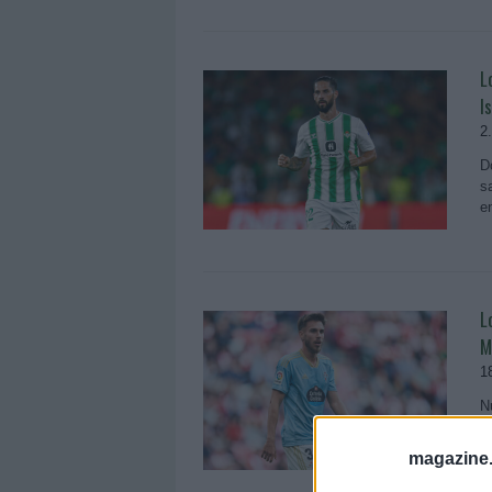
L
I
2
D
s
e
L
M
1
N
e
r
magazine