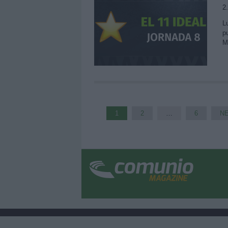
2
Lu
p
M
1
2
…
6
NE