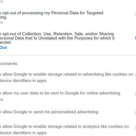
In
os mejores jugadores de febrero en Comunio (23/24)
to opt-out of processing my Personal Data for Targeted
ing.
8. febrero 2024 Por
Jesus Gallo
|
In
obert Lewandowski ha marcado 4 goles en febrero y es el MVP
o opt-out of Collection, Use, Retention, Sale, and/or Sharing
omunio del mes con 37 puntos.
ersonal Data that Is Unrelated with the Purposes for which it
Leer más »
lected.
Out
consents
o allow Google to enable storage related to advertising like cookies on
l 11 ideal de la jornada 25
evice identifiers in apps.
9. febrero 2024 Por
Jesus Gallo
|
o allow my user data to be sent to Google for online advertising
orrea lidera el 11 ideal de la jornada 25 de Comunio tras su gran
s.
artido contra Las Palmas.
Leer más »
to allow Google to send me personalized advertising.
o allow Google to enable storage related to analytics like cookies on
evice identifiers in apps.