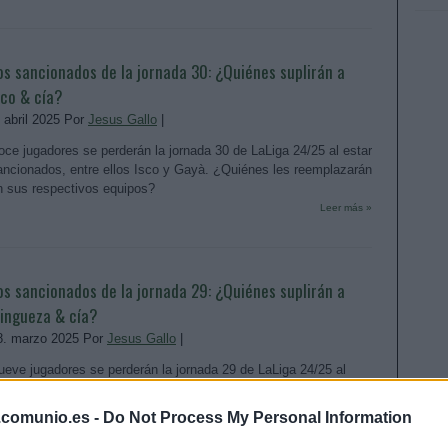
os sancionados de la jornada 30: ¿Quiénes suplirán a
sco & cía?
. abril 2025 Por
Jesus Gallo
|
oce jugadores se perderán la jornada 30 de LaLiga 24/25 al estar
ancionados, entre ellos Isco y Gayà. ¿Quiénes les reemplazarán
n sus respectivos equipos?
Leer más »
os sancionados de la jornada 29: ¿Quiénes suplirán a
ingueza & cía?
8. marzo 2025 Por
Jesus Gallo
|
ueve jugadores se perderán la jornada 29 de LaLiga 24/25 al
star sancionados, entre ellos Mingueza y Lejeune. ¿Quiénes les
eemplazarán en sus respectivos equipos?
.comunio.es -
Do Not Process My Personal Information
Leer más »