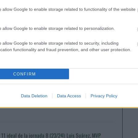
as noticias de última hora de la jornada 22
o allow Google to enable storage related to functionality of the website
6. enero 2024 Por
Jesus Gallo
|
a jornada 22 de LaLiga arranca este viernes a las 21:00 horas.
epasamos las noticias de última hora antes del comienzo de
o allow Google to enable storage related to personalization.
sta nueva fecha del campeonato.
Leer más »
o allow Google to enable storage related to security, including
cation functionality and fraud prevention, and other user protection.
as noticias de última hora de la jornada 9 (23/24)
CONFIRM
. octubre 2023 Por
Jesus Gallo
|
Este viernes a las 21:00 horas arranca la jornada 8 de LaLiga
3/24! Repasamos las noticias de última hora antes del comienzo
Data Deletion
Data Access
Privacy Policy
e esta nueva fecha del campeonato.
Leer más »
l 11 ideal de la jornada 8 (23/24): Luis Suárez, MVP