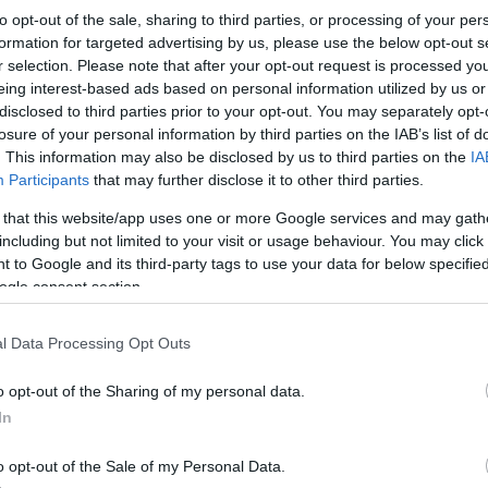
to opt-out of the sale, sharing to third parties, or processing of your per
formation for targeted advertising by us, please use the below opt-out s
os sancionados de la jornada 28: ¿Quiénes suplirán a
r selection. Please note that after your opt-out request is processed y
eing interest-based ads based on personal information utilized by us or
orrea & cía?
disclosed to third parties prior to your opt-out. You may separately opt-
2. marzo 2025 Por
Jesus Gallo
|
losure of your personal information by third parties on the IAB’s list of
iez jugadores se perderán la jornada 28 de LaLiga 24/25 al estar
. This information may also be disclosed by us to third parties on the
IA
ancionados, entre ellos Ángel Correa y Johnny Cardoso.
Participants
that may further disclose it to other third parties.
Quiénes les reemplazarán en sus respectivos equipos?
 that this website/app uses one or more Google services and may gath
Leer más »
including but not limited to your visit or usage behaviour. You may click 
 to Google and its third-party tags to use your data for below specifi
ogle consent section.
os mejores jugadores de marzo en Comunio (23/24)
. abril 2024 Por
Jesus Gallo
|
l Data Processing Opt Outs
lexander Sorloth marcó 5 goles entre las jornadas 27 y 30 y es
l MVP Comunio de marzo con 44 puntos.
o opt-out of the Sharing of my personal data.
Leer más »
In
o opt-out of the Sale of my Personal Data.