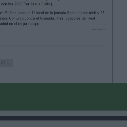
. octubre 2023 Por
Jesus Gallo
|
is Suárez lidera el 11 ideal de la jornada 8 tras su hat-trick y 23
untos Comunio contra el Granada. Tres jugadores del Real
adrid en el mejor equipo.
Leer más »
XT »