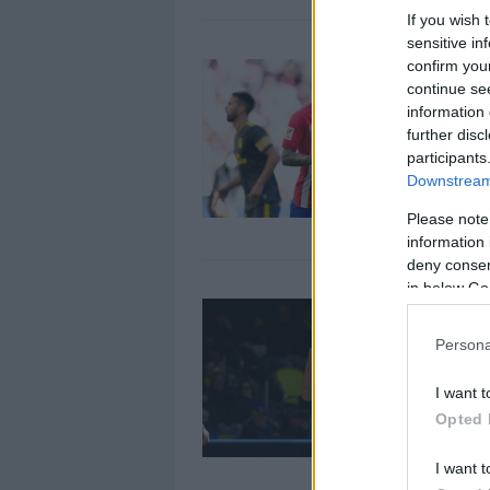
If you wish 
sensitive in
L
confirm you
continue se
C
information 
1
further disc
D
participants
s
Downstream 
¿
Please note
information 
deny consent
in below Go
L
2
Persona
A
e
I want t
Opted 
I want t