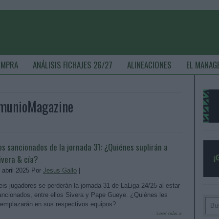
OMPRA
ANÁLISIS FICHAJES 26/27
ALINEACIONES
EL MANAG
omunioMagazine
os sancionados de la jornada 31: ¿Quiénes suplirán a
ivera & cía?
. abril 2025 Por
Jesus Gallo
|
eis jugadores se perderán la jornada 31 de LaLiga 24/25 al estar
ancionados, entre ellos Sivera y Pape Gueye. ¿Quiénes les
eemplazarán en sus respectivos equipos?
Leer más »