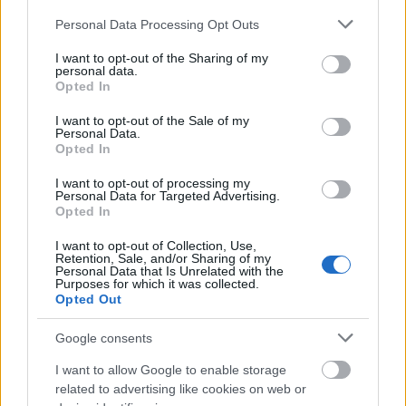
En Comunio es complicado tener un ataque repleto de estrellas por su
Please note that this website/app uses one or more Google
elevado precio. Si buscas delanteros baratos que jueguen habitualmente
Personal Data Processing Opt Outs
services and may gather and store information including but
y aporten puntos cada jornada, te traemos 4 opciones por menos de 4
millones.
not limited to your visit or usage behaviour. You may click to
I want to opt-out of the Sharing of my
personal data.
Leer más »
grant or deny consent to Google and its third-party tags to
Opted In
use your data for below specified purposes in below Google
consent section.
I want to opt-out of the Sale of my
Personal Data.
Opted In
I want to opt-out of processing my
Personal Data for Targeted Advertising.
Opted In
I want to opt-out of Collection, Use,
Retention, Sale, and/or Sharing of my
Personal Data that Is Unrelated with the
Purposes for which it was collected.
Opted Out
Google consents
I want to allow Google to enable storage
related to advertising like cookies on web or