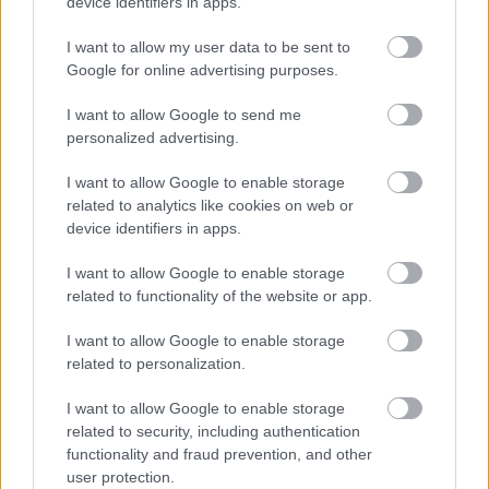
device identifiers in apps.
Actualidad Comunio: los lesionados de la jornada 2
23. agosto 2021 Por
Jesus Gallo
|
I want to allow my user data to be sent to
Google for online advertising purposes.
Estos son los jugadores lesionados que nos dejó la jornada 2.
Analizamos sus lesiones y posible tiempo de baja.
I want to allow Google to send me
Leer más »
personalized advertising.
I want to allow Google to enable storage
related to analytics like cookies on web or
device identifiers in apps.
I want to allow Google to enable storage
related to functionality of the website or app.
I want to allow Google to enable storage
related to personalization.
I want to allow Google to enable storage
related to security, including authentication
functionality and fraud prevention, and other
user protection.