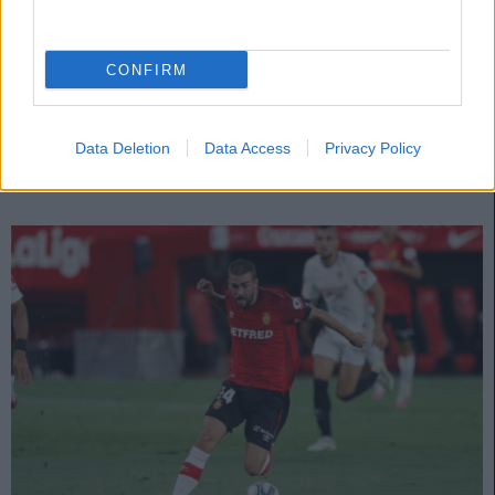
¡A vender! Cinco perdedores de la jornada 2
22. agosto 2021 Por
Jesus Gallo
|
CONFIRM
Lesionados, suplentes, expulsados...Estos cinco jugadores son algunos
de los perdedores de la jornada 2.
Leer más »
Data Deletion
Data Access
Privacy Policy