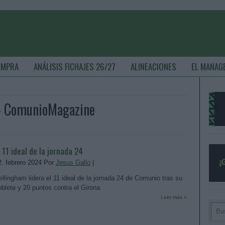
OMPRA
ANÁLISIS FICHAJES 26/27
ALINEACIONES
EL MANAG
 - ComunioMagazine
l 11 ideal de la jornada 24
2. febrero 2024 Por
Jesus Gallo
|
ellingham lidera el 11 ideal de la jornada 24 de Comunio tras su
oblete y 20 puntos contra el Girona.
Leer más »