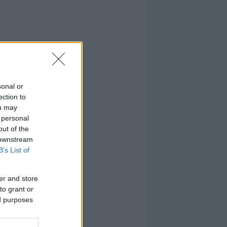
sonal or
ection to
ou may
 personal
out of the
 downstream
B’s List of
er and store
to grant or
ed purposes