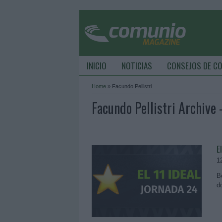
INICIO
NOTICIAS
CONSEJOS DE C
Home
»
Facundo Pellistri
Facundo Pellistri Archive
E
1
B
d