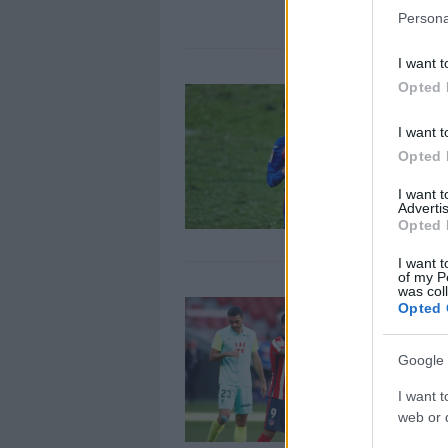
Persona
I want t
Opted 
M
2
I want t
S
Opted 
m
d
I want 
fi
Advertis
Opted 
I want t
of my P
was col
A
Opted 
7
L
Google 
e
I want t
n
web or d