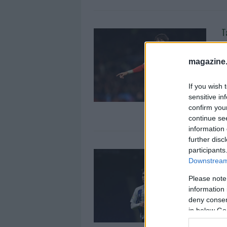
T
¿
1
magazine
E
a
If you wish 
c
sensitive in
e
confirm you
continue se
information 
further disc
participants
J
Downstream 
p
2
Please note
information 
A
deny consent
s
in below Go
m
e