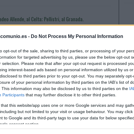
adeo Allende, al Celta; Pellistri, al Granada.
Recomendables en Comunio?
. febrero 2024 Por
Jesus Gallo
|
.comunio.es -
Do Not Process My Personal Information
l Celta ha reforzado su centro del campo con el extremo
rgentino Tadeo Allende, mientras que el Granada ha incorporado
to opt-out of the sale, sharing to third parties, or processing of your per
omo cedido a Facundo Pellistri. ¿Buenos fichajes para nuestros
formation for targeted advertising by us, please use the below opt-out s
quipos de Comunio?
r selection. Please note that after your opt-out request is processed y
Leer más »
eing interest-based ads based on personal information utilized by us or
disclosed to third parties prior to your opt-out. You may separately opt-
losure of your personal information by third parties on the IAB’s list of
. This information may also be disclosed by us to third parties on the
IA
ornada 10: cinco centrocampistas por un millón para tu
Participants
that may further disclose it to other third parties.
lantilla
1. octubre 2021 Por
Jorge Antón
|
 that this website/app uses one or more Google services and may gath
including but not limited to your visit or usage behaviour. You may click 
lgunos equipos necesitan caras nuevas para revertir su
 to Google and its third-party tags to use your data for below specifi
ituación. Aquí te mostramos cinco centrocampistas por poco
ogle consent section.
ás de un millón que podrían reforzar tu centro del campo para
sta jornada.