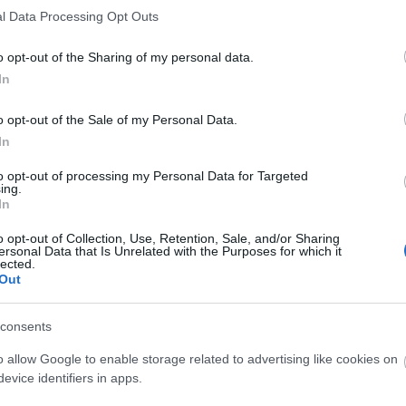
Leer más »
l Data Processing Opt Outs
o opt-out of the Sharing of my personal data.
In
ercado de fichajes: Bryan Gil, ¿rumbo al Tottenham?
0. julio 2021 Por
Jesus Gallo
|
o opt-out of the Sale of my Personal Data.
evilla y Tottenham están negociando un intercambio que
In
andaría a Bryan Gil a los Spurs. Varane tiene pie y medio fuera
el Madrid. Repasamos los últimos rumores del mercado de
to opt-out of processing my Personal Data for Targeted
chajes.
ing.
Leer más »
In
o opt-out of Collection, Use, Retention, Sale, and/or Sharing
ersonal Data that Is Unrelated with the Purposes for which it
lected.
ctualidad Comunio: Luis Suárez, K.O. tres semanas
Out
. abril 2021 Por
Jesus Gallo
|
uis Suárez se ha lesionado en el entrenamiento del miércoles y
consents
stará de baja unas tres semanas. Repasamos las últimas
o allow Google to enable storage related to advertising like cookies on
oticias de lesiones en LaLiga Santander.
evice identifiers in apps.
Leer más »