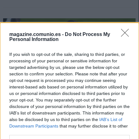
magazine.comunio.es -
Do Not Process My
Personal Information
If you wish to opt-out of the sale, sharing to third parties, or
processing of your personal or sensitive information for
targeted advertising by us, please use the below opt-out
section to confirm your selection. Please note that after your
opt-out request is processed you may continue seeing
interest-based ads based on personal information utilized by
us or personal information disclosed to third parties prior to
your opt-out. You may separately opt-out of the further
disclosure of your personal information by third parties on the
Actualidad Comunio: la última hora de la jornada 10
IAB’s list of downstream participants. This information may
also be disclosed by us to third parties on the
IAB’s List of
18. octubre 2022 Por
Jesus Gallo
|
Downstream Participants
that may further disclose it to other
La jornada 10 intersemanal arranca este martes a las 19:00 horas.
third parties.
Repasamos las noticias de última hora.