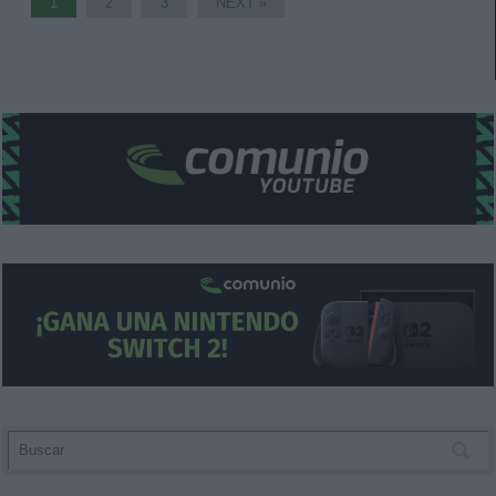
1
2
3
NEXT »