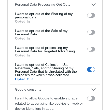
Leer más »
Please note that this website/app uses one or more Google
Personal Data Processing Opt Outs
services and may gather and store information including but
not limited to your visit or usage behaviour. You may click to
I want to opt-out of the Sharing of my
personal data.
grant or deny consent to Google and its third-party tags to
Opted In
use your data for below specified purposes in below Google
consent section.
I want to opt-out of the Sale of my
Personal Data.
Opted In
I want to opt-out of processing my
Personal Data for Targeted Advertising.
Opted In
I want to opt-out of Collection, Use,
Retention, Sale, and/or Sharing of my
Personal Data that Is Unrelated with the
Purposes for which it was collected.
Opted Out
Google consents
Almirón vuelve al Elche: ¿Qué jugadores serán más
I want to allow Google to enable storage
recomendables en Comunio?
related to advertising like cookies on web or
13. octubre 2022 Por
Jesus Gallo
|
device identifiers in apps.