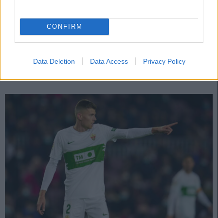
Actualidad Comunio: la última hora de la jornada 8
7. octubre 2022 Por
Jesus Gallo
|
CONFIRM
Karim Benzema es baja por unas molestias musculares, mientras que
Nabil Fekir cayó lesionado en la Europa League. Repasamos las noticias
de última hora de la jornada 8 de LaLiga.
Leer más »
Data Deletion
Data Access
Privacy Policy