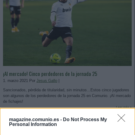
¡Al mercado! Cinco perdedores de la jornada 25
1. marzo 2021 Por
Jesus Gallo
|
Sancionados, pérdida de titularidad, sin minutos...Estos cinco jugadores
son algunos de los perdedores de la jornada 25 en Comunio. ¡Al mercado
de fichajes!
Leer más »
magazine.comunio.es -
Do Not Process My
Personal Information