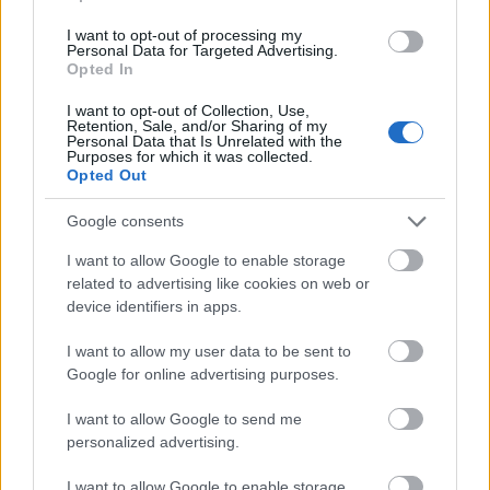
I want to opt-out of processing my
Personal Data for Targeted Advertising.
Opted In
I want to opt-out of Collection, Use,
Retention, Sale, and/or Sharing of my
Personal Data that Is Unrelated with the
Purposes for which it was collected.
Opted Out
Google consents
I want to allow Google to enable storage
related to advertising like cookies on web or
device identifiers in apps.
I want to allow my user data to be sent to
Análisis: Pacheta, nuevo entrenador del Huesca
Google for online advertising purposes.
13. enero 2021 Por
Jesus Gallo
|
I want to allow Google to send me
El Huesca destituyó a Michel e hizo oficial la contratación de Pacheta
como nuevo entrenador hasta final de temporada. ¿Cómo juegan los
personalized advertising.
equipos del nuevo técnico oscense? Lo analizamos.
Leer más »
I want to allow Google to enable storage