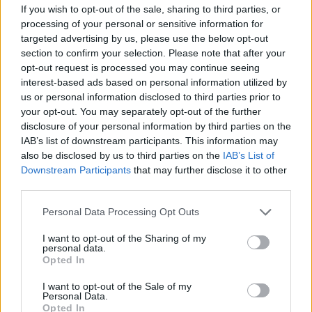
If you wish to opt-out of the sale, sharing to third parties, or
processing of your personal or sensitive information for
targeted advertising by us, please use the below opt-out
section to confirm your selection. Please note that after your
opt-out request is processed you may continue seeing
interest-based ads based on personal information utilized by
us or personal information disclosed to third parties prior to
your opt-out. You may separately opt-out of the further
disclosure of your personal information by third parties on the
IAB’s list of downstream participants. This information may
also be disclosed by us to third parties on the
IAB’s List of
Downstream Participants
that may further disclose it to other
third parties.
¡Al mercado de fichajes! Cinco perdedores de la jornada 23
Please note that this website/app uses one or more Google
Personal Data Processing Opt Outs
15. febrero 2021 Por
Jesus Gallo
|
services and may gather and store information including but
not limited to your visit or usage behaviour. You may click to
I want to opt-out of the Sharing of my
Mal rendimiento, pérdida de titularidad, lesiones...Estos cinco jugadores
personal data.
son algunos de los perdedores de la jornada 23. Puede ser el momento
grant or deny consent to Google and its third-party tags to
Opted In
de vender antes de que bajen su valor.
use your data for below specified purposes in below Google
Leer más »
consent section.
I want to opt-out of the Sale of my
Personal Data.
Opted In