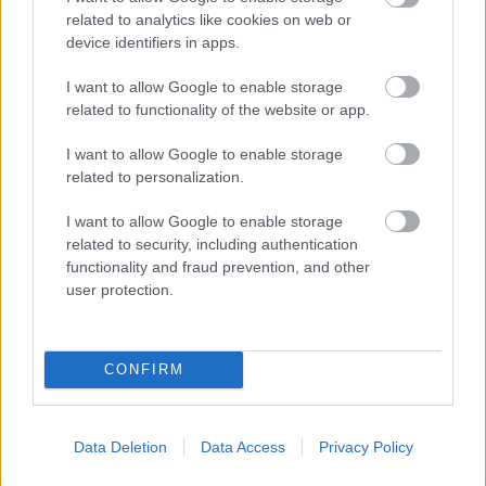
related to analytics like cookies on web or
device identifiers in apps.
I want to allow Google to enable storage
related to functionality of the website or app.
I want to allow Google to enable storage
related to personalization.
I want to allow Google to enable storage
related to security, including authentication
functionality and fraud prevention, and other
user protection.
CONFIRM
¡A pujar! Cinco jugadores rentables tras la jornada 14
19. diciembre 2020 Por
Jesus Gallo
|
Data Deletion
Data Access
Privacy Policy
Diakhaby, Ronald Araujo...Varios jugadores destacaron en los partidos de
viernes y sábado de la jornada 14 y pueden ser rentables para las