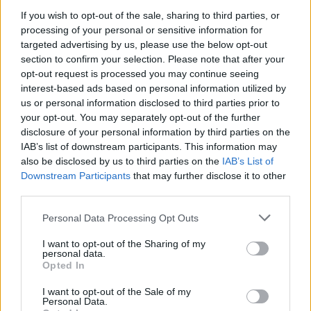
If you wish to opt-out of the sale, sharing to third parties, or
processing of your personal or sensitive information for
targeted advertising by us, please use the below opt-out
section to confirm your selection. Please note that after your
opt-out request is processed you may continue seeing
interest-based ads based on personal information utilized by
us or personal information disclosed to third parties prior to
your opt-out. You may separately opt-out of the further
disclosure of your personal information by third parties on the
IAB’s list of downstream participants. This information may
also be disclosed by us to third parties on the
IAB’s List of
Downstream Participants
that may further disclose it to other
third parties.
Actualidad Comunio: los lesionados de la jornada 20
Please note that this website/app uses one or more Google
26. enero 2021 Por
Jesus Gallo
|
Personal Data Processing Opt Outs
services and may gather and store information including but
Budimir, Jony, Diakhaby....La jornada 20 nos dejó varios lesionados.
not limited to your visit or usage behaviour. You may click to
I want to opt-out of the Sharing of my
Repasamos su estado y el tiempo que podrían estar de baja.
personal data.
grant or deny consent to Google and its third-party tags to
Leer más »
Opted In
use your data for below specified purposes in below Google
consent section.
I want to opt-out of the Sale of my
Personal Data.