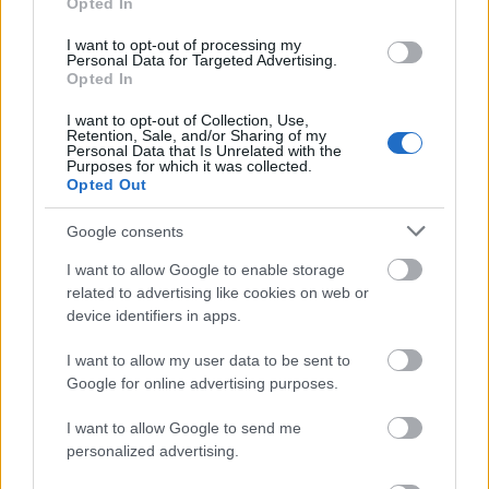
Opted In
I want to opt-out of processing my
Personal Data for Targeted Advertising.
Opted In
I want to opt-out of Collection, Use,
Retention, Sale, and/or Sharing of my
Personal Data that Is Unrelated with the
Purposes for which it was collected.
Opted Out
Google consents
I want to allow Google to enable storage
related to advertising like cookies on web or
device identifiers in apps.
¡A vender! Cinco perdedores de la jornada 20
I want to allow my user data to be sent to
25. enero 2021 Por
Jesus Gallo
|
Google for online advertising purposes.
Lesionados, bajo rendimiento, pérdida de la titularidad...Estos cinco
jugadores han sido algunos de los perdedores de la jornada 20. ¡A vender
I want to allow Google to send me
antes de que bajen de valor!
personalized advertising.
Leer más »