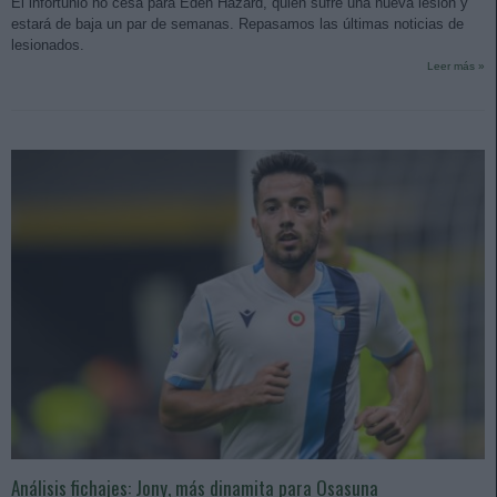
El infortunio no cesa para Eden Hazard, quien sufre una nueva lesión y
estará de baja un par de semanas. Repasamos las últimas noticias de
lesionados.
Leer más »
Análisis fichajes: Jony, más dinamita para Osasuna