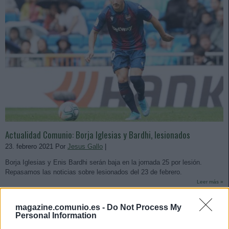
Actualidad Comunio: Borja Iglesias y Bardhi, lesionados
23. febrero 2021 Por
Jesus Gallo
|
Borja Iglesias y Enis Bardhi serán baja en la jornada 25 por lesión.
Repasamos las noticias sobre lesionados del 23 de febrero.
Leer más »
magazine.comunio.es -
Do Not Process My
Personal Information