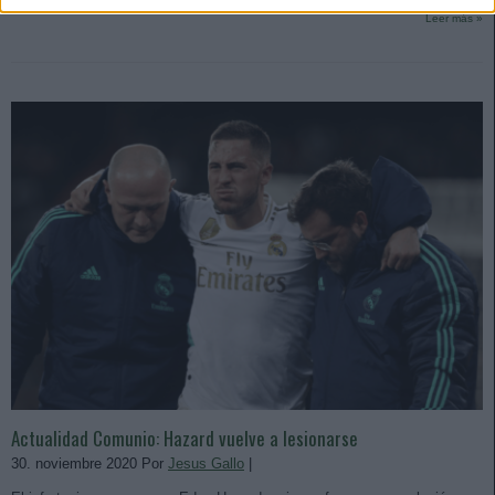
Leer más »
Actualidad Comunio: Hazard vuelve a lesionarse
30. noviembre 2020 Por
Jesus Gallo
|