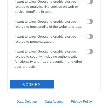
I want to allow Google to enable storage
related to analytics like cookies on web or
device identifiers in apps.
I want to allow Google to enable storage
related to functionality of the website or app.
I want to allow Google to enable storage
related to personalization.
I want to allow Google to enable storage
related to security, including authentication
functionality and fraud prevention, and other
user protection.
LIVE: la cuenta atrás de la jornada 16
CONFIRM
28. diciembre 2020 Por
Jesus Gallo
|
La jornada 16 de LaLiga Santander comienza este martes 29 de
Data Deletion
Data Access
Privacy Policy
diciembre a las 17:00 horas. En nuestra cuenta atrás te traemos las
noticias de la última jornada del año.