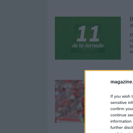
E
2
E
c
l
e
C
magazine
c
If you wish 
1
sensitive in
S
confirm you
l
continue se
e
information 
further disc