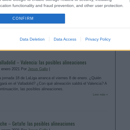
uesca – Betis: las posibles alineaciones
cation functionality and fraud prevention, and other user protection.
. enero 2021 Por
Jesus Gallo
|
a jornada 18 de LaLiga arranca el viernes 8 de enero. ¿Quién
CONFIRM
ugará en el Huesca? ¿Con qué alineación saldrá el Betis? A
ontinuación, las posibles alineaciones.
Leer más »
Data Deletion
Data Access
Privacy Policy
alladolid – Valencia: las posibles alineaciones
. enero 2021 Por
Jesus Gallo
|
a jornada 18 de LaLiga arranca el viernes 8 de enero. ¿Quién
ugará en el Valladolid? ¿Con qué alineación saldrá el Valencia? A
ontinuación, las posibles alineaciones.
Leer más »
lche – Getafe: las posibles alineaciones