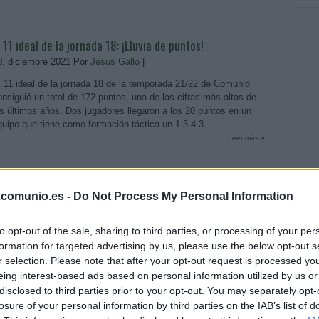
l 11 ideal de la jornada 18: ¡Lluvia de puntos!
0. diciembre 2021 Por
Jesus Gallo
|
l 11 ideal de la jornada 18 de la temporada 21/22 de Comunio
onsiguió un total de 172 puntos, una de las cifras más altas de
os últimos años. Dos jugadores llegaron a los 20 puntos en un
quipo que tiene como formación táctica un 1-3-4-3.
Leer más »
onsejos de compra jornada 18: cinco refuerzos a bajo
.comunio.es -
Do Not Process My Personal Information
oste
to opt-out of the sale, sharing to third parties, or processing of your per
6. diciembre 2021 Por
Jesus Gallo
|
formation for targeted advertising by us, please use the below opt-out s
i buscas un refuerzo de última hora para completar tu equipo de
r selection. Please note that after your opt-out request is processed y
a jornada 18, te traemos cinco opciones de menos de 1 millón de
eing interest-based ads based on personal information utilized by us or
uros que posiblemente cuenten con minutos y den puntos.
disclosed to third parties prior to your opt-out. You may separately opt-
Leer más »
losure of your personal information by third parties on the IAB’s list of