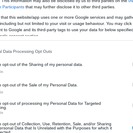
. This information may also be disclosed by us to third parties on the
IA
Participants
that may further disclose it to other third parties.
ancionados jornada 18: ¿Quién sustituirá a Fernando y
 that this website/app uses one or more Google services and may gath
ía?
including but not limited to your visit or usage behaviour. You may click 
4. diciembre 2021 Por
Jesus Gallo
|
 to Google and its third-party tags to use your data for below specifi
ogle consent section.
iez jugadores no podrán jugar en la jornada 18 por sanción, entre
llos Fernando Reges o Gerard Piqué. ¿Quiénes les
eemplazarán en sus equipos?
l Data Processing Opt Outs
Leer más »
o opt-out of the Sharing of my personal data.
In
l 11 ideal de la jornada 18
o opt-out of the Sale of my Personal Data.
1. enero 2021 Por
Jesus Gallo
|
In
uchos cracks en el 11 ideal de la jornada 18 de Comunio, con
n-Nesyri como jugador más valorado tras su hat-trick.
to opt-out of processing my Personal Data for Targeted
Leer más »
ing.
In
o opt-out of Collection, Use, Retention, Sale, and/or Sharing
ersonal Data that Is Unrelated with the Purposes for which it
lected.