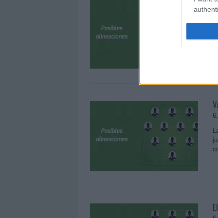
H
authenti
6
L
j
c
V
6
L
j
c
E