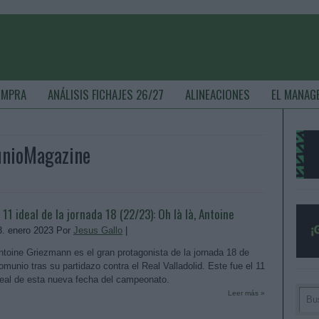
OMPRA
ANÁLISIS FICHAJES 26/27
ALINEACIONES
EL MANAG
unioMagazine
l 11 ideal de la jornada 18 (22/23): Oh là là, Antoine
3. enero 2023 Por
Jesus Gallo
|
ntoine Griezmann es el gran protagonista de la jornada 18 de
omunio tras su partidazo contra el Real Valladolid. Este fue el 11
deal de esta nueva fecha del campeonato.
Leer más »