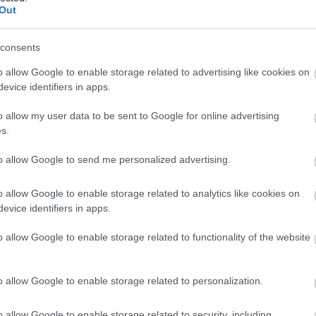
Out
ctualidad Comunio: los lesionados de la jornada 18
1. enero 2021 Por
Jesus Gallo
|
consents
lgunos futbolistas como Bryan Gil o Ronald Araujo no jugaron la
o allow Google to enable storage related to advertising like cookies on
ltima jornada de LaLiga Santander por molestias. Repasamos
os lesionados de la jornada 18.
evice identifiers in apps.
Leer más »
o allow my user data to be sent to Google for online advertising
s.
to allow Google to send me personalized advertising.
IVE: la cuenta atrás de la jornada 18 Comunio
. enero 2021 Por
Jesus Gallo
|
o allow Google to enable storage related to analytics like cookies on
oy viernes arranca una nueva jornada de LaLiga Santander.
evice identifiers in apps.
Impedirá la borrasca Filomena algún partido? Sigue las últimas
oticias de la jornada 18 en nuestra cuenta atrás.
o allow Google to enable storage related to functionality of the website
Leer más »
o allow Google to enable storage related to personalization.
o allow Google to enable storage related to security, including