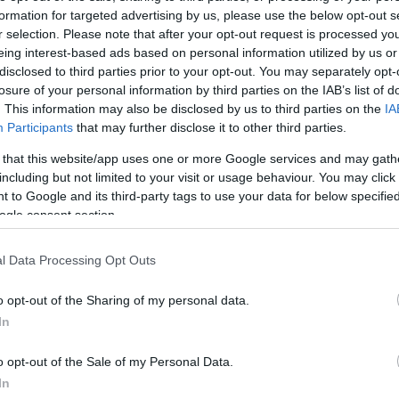
formation for targeted advertising by us, please use the below opt-out s
r selection. Please note that after your opt-out request is processed y
ctualidad Comunio: la última hora de la jornada 7
eing interest-based ads based on personal information utilized by us or
0. septiembre 2022 Por
Jesus Gallo
|
disclosed to third parties prior to your opt-out. You may separately opt-
losure of your personal information by third parties on the IAB’s list of
erard Moreno no se ha recuperado a tiempo de su lesión y será
. This information may also be disclosed by us to third parties on the
IA
aja en Cádiz. Repasamos las noticias de última hora de la
Participants
that may further disclose it to other third parties.
ornada 7.
Leer más »
 that this website/app uses one or more Google services and may gath
including but not limited to your visit or usage behaviour. You may click 
 to Google and its third-party tags to use your data for below specifi
ogle consent section.
ctualidad Comunio: Benzema, K.O. hasta después del
arón
l Data Processing Opt Outs
. septiembre 2022 Por
Jesus Gallo
|
o opt-out of the Sharing of my personal data.
alas noticias para el Real Madrid, quien pierde a Karim
In
enzema durante unas semanas por una lesión muscular.
epasamos las noticias de última hora antes del comienzo de la
ornada 5.
o opt-out of the Sale of my Personal Data.
Leer más »
In