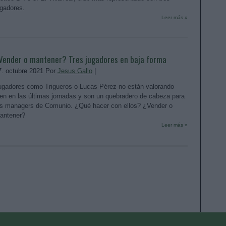
ugadores.
Leer más »
Vender o mantener? Tres jugadores en baja forma
7. octubre 2021 Por
Jesus Gallo
|
ugadores como Trigueros o Lucas Pérez no están valorando
ien en las últimas jornadas y son un quebradero de cabeza para
os managers de Comunio. ¿Qué hacer con ellos? ¿Vender o
antener?
Leer más »