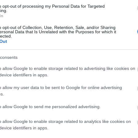
to opt-out of processing my Personal Data for Targeted
ing.
Vender o mantener? Los perdedores de la jornada 24
In
2. febrero 2022 Por
Jesus Gallo
|
o opt-out of Collection, Use, Retention, Sale, and/or Sharing
ersonal Data that Is Unrelated with the Purposes for which it
lojo rendimiento, pérdida de la titularidad, sin minutos....Estos
lected.
inco jugadores fueron algunos de los perdedores de los partidos
Out
e viernes y sábado de la jornada 24. ¿Vender antes de que se
evalúen o mantener en plantilla?
consents
Leer más »
o allow Google to enable storage related to advertising like cookies on
evice identifiers in apps.
Se te escapa el título en Comunio? ¡3 consejos para
o allow my user data to be sent to Google for online advertising
emontar!
s.
. febrero 2022 Por
Jesus Gallo
|
to allow Google to send me personalized advertising.
Estás en segundo o tercer lugar en Comunio y necesitas
emontar? ¿O te interesa subir posiciones en la tabla y quedar lo
ás alto posible? Si es así, estos 3 consejos te ayudarán a tener
o allow Google to enable storage related to analytics like cookies on
n final de temporada exitoso.
evice identifiers in apps.
Leer más »