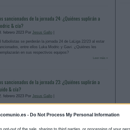
os sancionados de la jornada 24: ¿Quiénes suplirán a
odric & cía?
8. febrero 2023 Por
Jesus Gallo
|
4 futbolistas se perderán la jornada 24 de LaLiga 22/23 al estar
ancionados, entre ellos Luka Modric y Gavi. ¿Quiénes les
eemplazarán en sus respectivos equipos?
Leer más »
os sancionados de la jornada 23: ¿Quiénes suplirán a
uido & cía?
2. febrero 2023 Por
Jesus Gallo
|
 futbolistas se perderán la jornada 23 de LaLiga 22/23 al estar
ancionados, entre ellos Guido Rodríguez. ¿Quiénes les
.comunio.es -
Do Not Process My Personal Information
eemplazarán en sus respectivos equipos?
Leer más »
to opt-out of the sale, sharing to third parties, or processing of your per