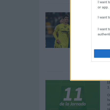
I want t
or app.
E
I want t
v
1
I want t
E
authenti
t
d
e
a
c
E
3
O
h
i
t