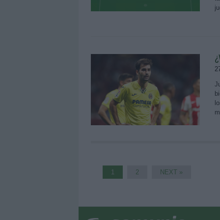
j
¿
2
J
b
l
m
1
2
NEXT »