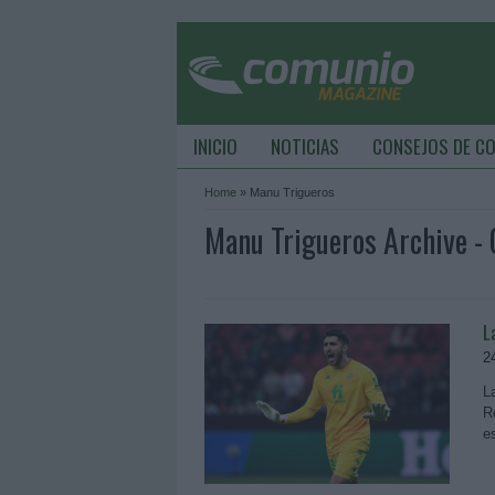
INICIO
NOTICIAS
CONSEJOS DE C
Home
»
Manu Trigueros
Manu Trigueros Archive 
L
2
L
R
e