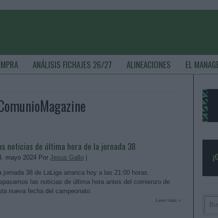
OMPRA
ANÁLISIS FICHAJES 26/27
ALINEACIONES
EL MANAG
- ComunioMagazine
as noticias de última hora de la jornada 38
4. mayo 2024 Por
Jesus Gallo
|
a jornada 38 de LaLiga arranca hoy a las 21:00 horas.
epasamos las noticias de última hora antes del comienzo de
sta nueva fecha del campeonato.
Leer más »