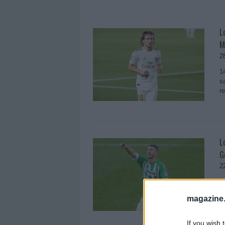
L
M
2
1
s
r
L
G
2
5
s
magazine
r
If you wish 