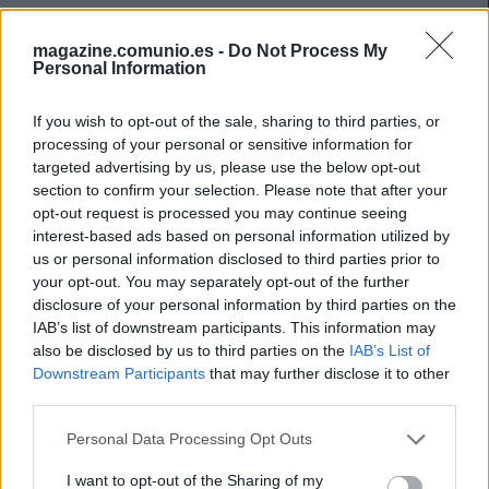
magazine.comunio.es -
Do Not Process My
Personal Information
If you wish to opt-out of the sale, sharing to third parties, or
processing of your personal or sensitive information for
targeted advertising by us, please use the below opt-out
section to confirm your selection. Please note that after your
opt-out request is processed you may continue seeing
interest-based ads based on personal information utilized by
us or personal information disclosed to third parties prior to
your opt-out. You may separately opt-out of the further
disclosure of your personal information by third parties on the
IAB’s list of downstream participants. This information may
also be disclosed by us to third parties on the
IAB’s List of
Análisis Comunio: los porteros más recomendables para
Downstream Participants
that may further disclose it to other
2024/25
third parties.
17. julio 2024 Por
Jesus Gallo
|
Please note that this website/app uses one or more Google
Personal Data Processing Opt Outs
¿Qué porteros pueden ser los más recomendables para la nueva
services and may gather and store information including but
temporada 2024/25? Comunio Magazine te trae un análisis detallado de
not limited to your visit or usage behaviour. You may click to
I want to opt-out of the Sharing of my