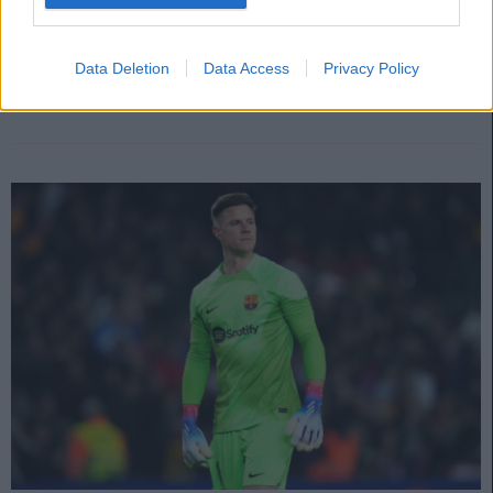
1. diciembre 2023 Por
Jesus Gallo
|
¡Este viernes a las 21:00 horas arranca la jornada 15 de LaLiga!
Repasamos las noticias de última hora antes del comienzo de esta
Data Deletion
Data Access
Privacy Policy
nueva fecha del campeonato.
Leer más »