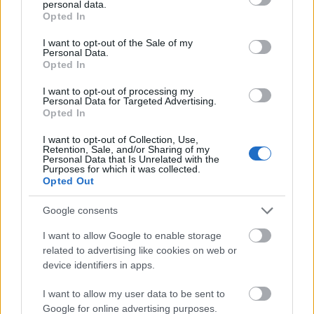
cómo funcionan las valoraciones en esta posición y los guardametas con
personal data.
grant or deny consent to Google and its third-party tags to
Opted In
mejor perspectiva de puntos.
use your data for below specified purposes in below Google
Leer más »
consent section.
I want to opt-out of the Sale of my
Personal Data.
Opted In
I want to opt-out of processing my
Personal Data for Targeted Advertising.
Opted In
I want to opt-out of Collection, Use,
Retention, Sale, and/or Sharing of my
Personal Data that Is Unrelated with the
Purposes for which it was collected.
Opted Out
Google consents
I want to allow Google to enable storage
related to advertising like cookies on web or
device identifiers in apps.
El 11 ideal de la jornada 26
I want to allow my user data to be sent to
Google for online advertising purposes.
26. febrero 2024 Por
Jesus Gallo
|