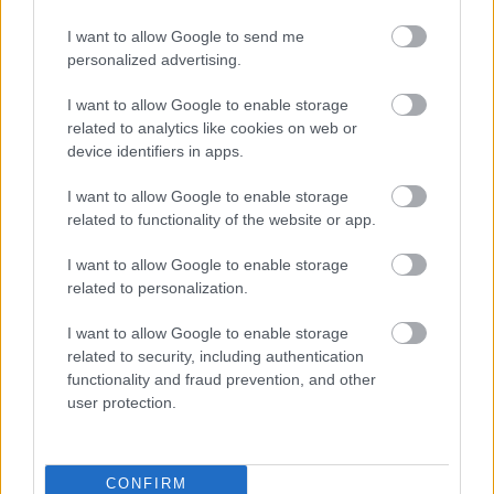
Savinho lidera el 11 ideal de la jornada 26 de Comunio con 20 puntos.
I want to allow Google to send me
Leer más »
personalized advertising.
I want to allow Google to enable storage
related to analytics like cookies on web or
device identifiers in apps.
I want to allow Google to enable storage
related to functionality of the website or app.
I want to allow Google to enable storage
related to personalization.
I want to allow Google to enable storage
related to security, including authentication
functionality and fraud prevention, and other
user protection.
Las noticias de última hora de la jornada 15 (23/24)
CONFIRM