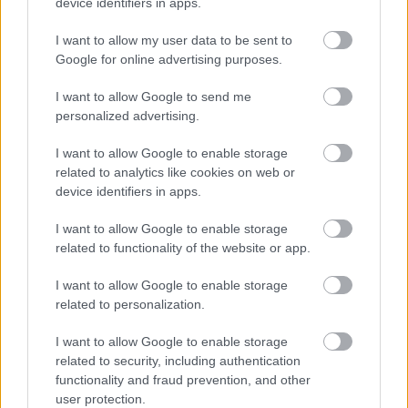
device identifiers in apps.
Los sancionados de la jornada 38: ¿Quiénes suplirán a De Paul &
cía?
I want to allow my user data to be sent to
30. mayo 2023 Por
Jesus Gallo
|
Google for online advertising purposes.
Doce futbolistas se perderán la jornada 38 al estar sancionados, entre
I want to allow Google to send me
ellos Rodrigo de Paul y Marcos Acuña. ¿Quiénes les reemplazarán en
sus respectivos equipos?
personalized advertising.
Leer más »
I want to allow Google to enable storage
related to analytics like cookies on web or
device identifiers in apps.
I want to allow Google to enable storage
related to functionality of the website or app.
I want to allow Google to enable storage
related to personalization.
I want to allow Google to enable storage
related to security, including authentication
functionality and fraud prevention, and other
user protection.