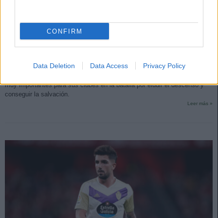
CONFIRM
Consejos de compra: 5 apuestas seguras en la batalla por la
salvación
9. mayo 2023 Por
Jesus Gallo
|
Data Deletion
Data Access
Privacy Policy
Estos cinco futbolistas cuestan menos de 4 millones en Comunio y serán
muy importantes para sus clubes en la batalla por eludir el descenso y
conseguir la salvación.
Leer más »