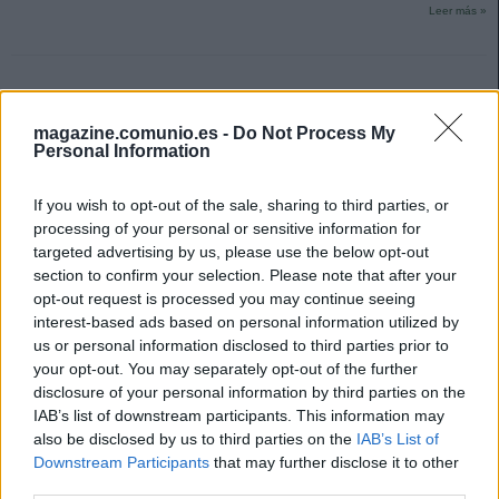
Leer más »
magazine.comunio.es -
Do Not Process My
Personal Information
If you wish to opt-out of the sale, sharing to third parties, or
processing of your personal or sensitive information for
targeted advertising by us, please use the below opt-out
section to confirm your selection. Please note that after your
opt-out request is processed you may continue seeing
interest-based ads based on personal information utilized by
us or personal information disclosed to third parties prior to
your opt-out. You may separately opt-out of the further
disclosure of your personal information by third parties on the
IAB’s list of downstream participants. This information may
Top 5: los mejores jugadores de Comunio de Segunda tras la
also be disclosed by us to third parties on the
IAB’s List of
primera vuelta
Downstream Participants
that may further disclose it to other
third parties.
22. diciembre 2023 Por
Jesus Gallo
|