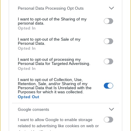
LaLiga HYPERMOTION ha completado ya la primera vuelta del
Please note that this website/app uses one or more Google
Personal Data Processing Opt Outs
campeonato. Repasamos los 5 mejores jugadores de Comunio de
services and may gather and store information including but
Segunda tras 21 jornadas disputadas.
not limited to your visit or usage behaviour. You may click to
I want to opt-out of the Sharing of my
personal data.
Leer más »
grant or deny consent to Google and its third-party tags to
Opted In
use your data for below specified purposes in below Google
consent section.
I want to opt-out of the Sale of my
Personal Data.
Opted In
I want to opt-out of processing my
Personal Data for Targeted Advertising.
Opted In
I want to opt-out of Collection, Use,
Retention, Sale, and/or Sharing of my
Personal Data that Is Unrelated with the
Purposes for which it was collected.
Opted Out
Google consents
I want to allow Google to enable storage
related to advertising like cookies on web or