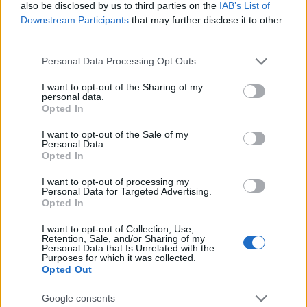
also be disclosed by us to third parties on the
IAB’s List of
Downstream Participants
that may further disclose it to other
third parties.
Please note that this website/app uses one or more Google
Personal Data Processing Opt Outs
services and may gather and store information including but
not limited to your visit or usage behaviour. You may click to
I want to opt-out of the Sharing of my
personal data.
grant or deny consent to Google and its third-party tags to
Opted In
use your data for below specified purposes in below Google
consent section.
I want to opt-out of the Sale of my
Personal Data.
Opted In
I want to opt-out of processing my
Personal Data for Targeted Advertising.
Opted In
Parte médico: los lesionados de la jornada 25
I want to opt-out of Collection, Use,
Retention, Sale, and/or Sharing of my
25. febrero 2025 Por
Jesus Gallo
|
Personal Data that Is Unrelated with the
Purposes for which it was collected.
La jornada 25 de LaLiga nos ha dejado varios jugadores lesionados como
Opted Out
Aidoo o Isi. Repasamos su estado a continuación.
Leer más »
Google consents