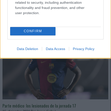
sancionados, entre ellos De Paul y Alderete. ¿Quiénes les reemplazarán
related to security, including authentication
en sus respectivos equipos?
functionality and fraud prevention, and other
Leer más »
user protection.
CONFIRM
Data Deletion
Data Access
Privacy Policy
Parte médico: los lesionados de la jornada 17