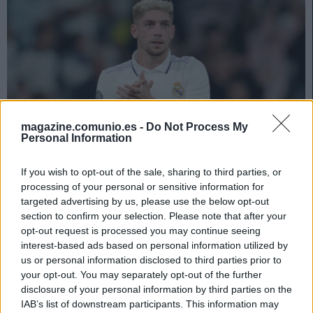
magazine.comunio.es -
Do Not Process My
Personal Information
If you wish to opt-out of the sale, sharing to third parties, or
processing of your personal or sensitive information for
Las noticias de última hora de la jornada 26
targeted advertising by us, please use the below opt-out
section to confirm your selection. Please note that after your
28. febrero 2025 Por
Jesus Gallo
|
opt-out request is processed you may continue seeing
La jornada 26 de Comunio arranca hoy a las 21:00 horas. Repasamos las
interest-based ads based on personal information utilized by
noticias de última hora antes del comienzo de esta nueva fecha del
us or personal information disclosed to third parties prior to
campeonato.
your opt-out. You may separately opt-out of the further
Leer más »
disclosure of your personal information by third parties on the
IAB’s list of downstream participants. This information may