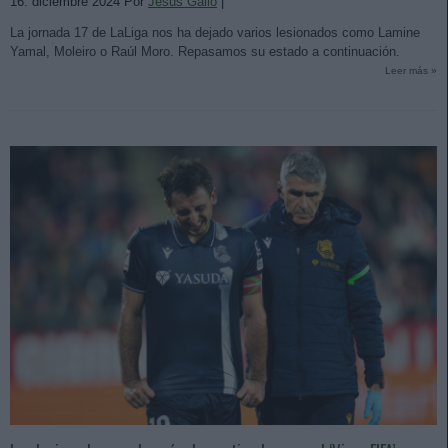
16. diciembre 2024 Por
Jesus Gallo
|
La jornada 17 de LaLiga nos ha dejado varios lesionados como Lamine
Yamal, Moleiro o Raúl Moro. Repasamos su estado a continuación.
Leer más »