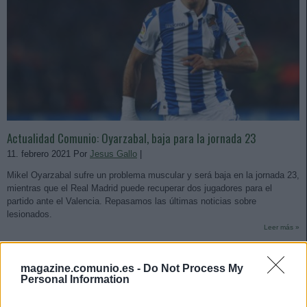
Actualidad Comunio: Oyarzabal, baja para la jornada 23
11. febrero 2021 Por
Jesus Gallo
|
Mikel Oyarzabal sufre un problema muscular y será baja en la jornada 23,
mientras que el Real Madrid puede recuperar dos jugadores para el
partido ante el Valencia. Repasamos las últimas noticias sobre
lesionados.
Leer más »
magazine.comunio.es -
Do Not Process My
Personal Information