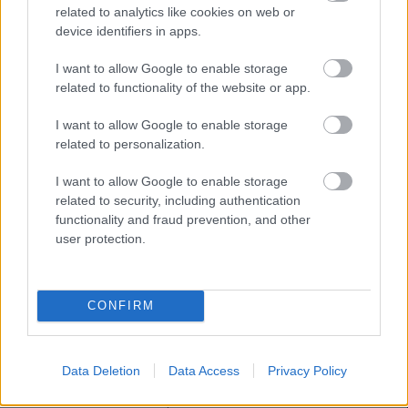
related to analytics like cookies on web or
device identifiers in apps.
I want to allow Google to enable storage
related to functionality of the website or app.
I want to allow Google to enable storage
related to personalization.
I want to allow Google to enable storage
related to security, including authentication
functionality and fraud prevention, and other
user protection.
CONFIRM
LIVE: cierre mercado de fichajes invierno (2021)
31. enero 2021 Por
Jesus Gallo
|
Data Deletion
Data Access
Privacy Policy
El mercado de fichajes de invierno se cerrará a las 23:59 horas del lunes
1 de febrero. En esta entrada podéis encontrar las últimas noticias sobre