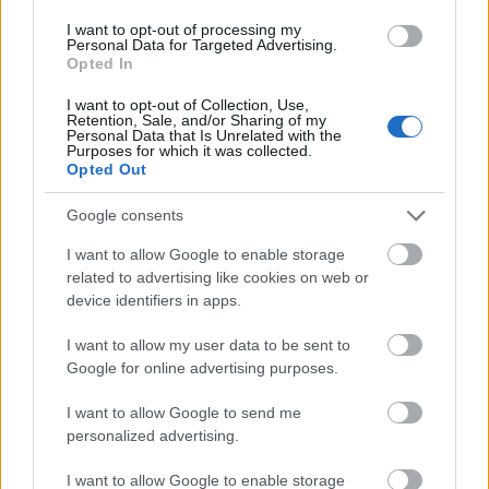
I want to opt-out of processing my
Personal Data for Targeted Advertising.
Opted In
I want to opt-out of Collection, Use,
Retention, Sale, and/or Sharing of my
Personal Data that Is Unrelated with the
Purposes for which it was collected.
Opted Out
Google consents
I want to allow Google to enable storage
related to advertising like cookies on web or
device identifiers in apps.
Análisis: Cutrone, Ferro y Oliva, nuevos refuerzos del Valencia
I want to allow my user data to be sent to
1. febrero 2021 Por
Jesus Gallo
|
Google for online advertising purposes.
El mercado de fichajes de invierno se cerró el lunes y el Valencia fue uno
I want to allow Google to send me
de los equipos más activos, incorporando hasta tres jugadores. En esta
personalized advertising.
entrada podéis encontrar un análisis de los últimos fichajes
valencianistas: Patrick Cutrone, Ferro y Christian Oliva.
Leer más »
I want to allow Google to enable storage