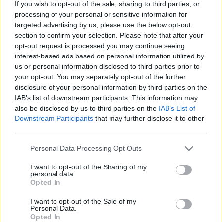
If you wish to opt-out of the sale, sharing to third parties, or
processing of your personal or sensitive information for
targeted advertising by us, please use the below opt-out
section to confirm your selection. Please note that after your
opt-out request is processed you may continue seeing
interest-based ads based on personal information utilized by
us or personal information disclosed to third parties prior to
your opt-out. You may separately opt-out of the further
disclosure of your personal information by third parties on the
IAB’s list of downstream participants. This information may
also be disclosed by us to third parties on the
IAB’s List of
Downstream Participants
that may further disclose it to other
Debut de los fichajes de invierno: Papu empieza fuerte
third parties.
9. febrero 2021 Por
Jesus Gallo
|
Please note that this website/app uses one or more Google
Personal Data Processing Opt Outs
services and may gather and store information including but
Llegar y golear. Papu Gómez empieza fuerte su aventura en LaLiga.
not limited to your visit or usage behaviour. You may click to
I want to opt-out of the Sharing of my
Además, otros fichajes de invierno debutaron por fin en la jornada 22.
personal data.
Repasamos su rendimiento.
grant or deny consent to Google and its third-party tags to
Opted In
Leer más »
use your data for below specified purposes in below Google
consent section.
I want to opt-out of the Sale of my
Personal Data.
Opted In