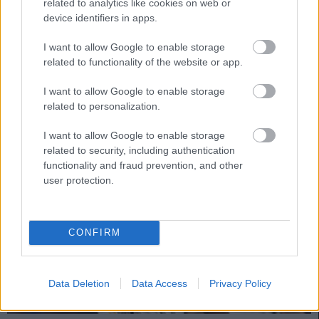
related to analytics like cookies on web or
device identifiers in apps.
La jornada 27 de LaLiga arranca este viernes a las 21:00 horas.
Repasamos las noticias de última hora antes del comienzo de esta
I want to allow Google to enable storage
nueva fecha del campeonato.
related to functionality of the website or app.
Leer más »
I want to allow Google to enable storage
related to personalization.
I want to allow Google to enable storage
related to security, including authentication
functionality and fraud prevention, and other
user protection.
CONFIRM
Data Deletion
Data Access
Privacy Policy