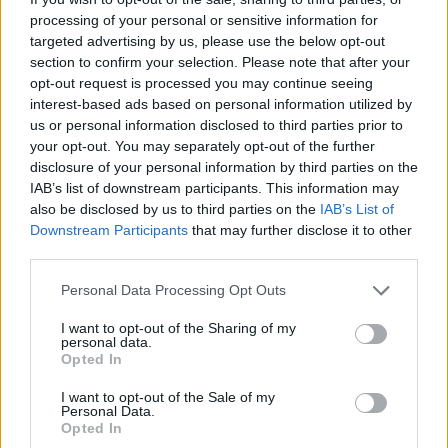
processing of your personal or sensitive information for
targeted advertising by us, please use the below opt-out
section to confirm your selection. Please note that after your
opt-out request is processed you may continue seeing
interest-based ads based on personal information utilized by
us or personal information disclosed to third parties prior to
your opt-out. You may separately opt-out of the further
disclosure of your personal information by third parties on the
IAB’s list of downstream participants. This information may
also be disclosed by us to third parties on the
IAB’s List of
Downstream Participants
that may further disclose it to other
third parties.
Please note that this website/app uses one or more Google
Personal Data Processing Opt Outs
services and may gather and store information including but
not limited to your visit or usage behaviour. You may click to
I want to opt-out of the Sharing of my
personal data.
grant or deny consent to Google and its third-party tags to
Los sancionados de la jornada 32: ¿Quiénes suplirán a Zubimendi
Opted In
use your data for below specified purposes in below Google
& cía?
consent section.
I want to opt-out of the Sale of my
17. abril 2024 Por
Jesus Gallo
|
Personal Data.
Opted In
Diez jugadores se perderán la jornada 32 de LaLiga 23/24 al estar