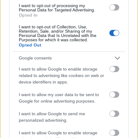
sancionados, entre ellos Zubimendi y Marcos Llorente. ¿Quiénes les
I want to opt-out of processing my
reemplazarán en sus respectivos equipos?
Personal Data for Targeted Advertising.
Leer más »
Opted In
I want to opt-out of Collection, Use,
Retention, Sale, and/or Sharing of my
Personal Data that Is Unrelated with the
Purposes for which it was collected.
Opted Out
Google consents
I want to allow Google to enable storage
related to advertising like cookies on web or
device identifiers in apps.
I want to allow my user data to be sent to
Google for online advertising purposes.
I want to allow Google to send me
personalized advertising.
Las noticias de última hora de la jornada 27
I want to allow Google to enable storage
1. marzo 2024 Por
Jesus Gallo
|