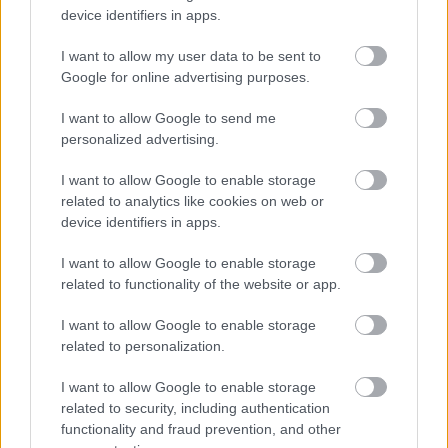
Análisis: los centrocampistas más recomendables para 24/25
device identifiers in apps.
30. julio 2024 Por
Jesus Gallo
|
I want to allow my user data to be sent to
El centro del campo es la demarcación favorita de muchos mánagers de
Google for online advertising purposes.
Comunio y en él invierten una gran cantidad de dinero virtual. ¿Cuáles
son los centrocampistas más recomendables para la nueva temporada?
I want to allow Google to send me
Lo analizamos.
personalized advertising.
Leer más »
I want to allow Google to enable storage
related to analytics like cookies on web or
device identifiers in apps.
I want to allow Google to enable storage
related to functionality of the website or app.
I want to allow Google to enable storage
related to personalization.
I want to allow Google to enable storage
related to security, including authentication
functionality and fraud prevention, and other