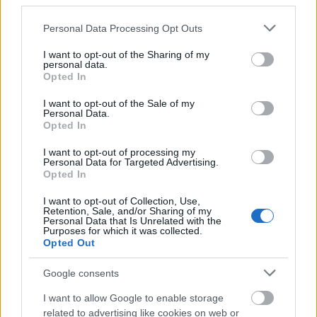
third parties.
calificaciones por rendimiento de los futbolistas en Comunio.es. A
Please note that this website/app uses one or more Google
continuación respondemos las preguntas más frecuentes sobre
Personal Data Processing Opt Outs
services and may gather and store information including but
SofaScore.
not limited to your visit or usage behaviour. You may click to
I want to opt-out of the Sharing of my
Leer más »
personal data.
grant or deny consent to Google and its third-party tags to
Opted In
use your data for below specified purposes in below Google
consent section.
I want to opt-out of the Sale of my
Personal Data.
Opted In
I want to opt-out of processing my
Personal Data for Targeted Advertising.
Opted In
I want to opt-out of Collection, Use,
Retention, Sale, and/or Sharing of my
Personal Data that Is Unrelated with the
Purposes for which it was collected.
Opted Out
Google consents
I want to allow Google to enable storage
related to advertising like cookies on web or