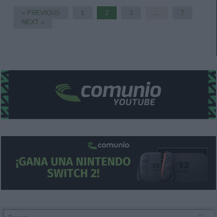
« PREVIOUS
1
2
3
…
7
NEXT »