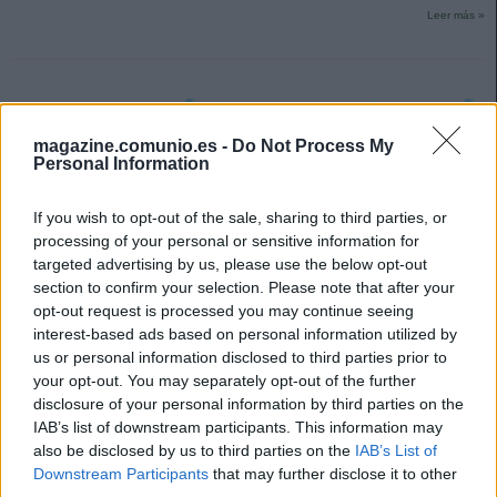
Leer más »
magazine.comunio.es -
Do Not Process My
Personal Information
If you wish to opt-out of the sale, sharing to third parties, or
processing of your personal or sensitive information for
targeted advertising by us, please use the below opt-out
section to confirm your selection. Please note that after your
opt-out request is processed you may continue seeing
interest-based ads based on personal information utilized by
us or personal information disclosed to third parties prior to
your opt-out. You may separately opt-out of the further
disclosure of your personal information by third parties on the
IAB’s list of downstream participants. This information may
SofaScore-Puntuaciones: preguntas más frecuentes
also be disclosed by us to third parties on the
IAB’s List of
15. agosto 2025 Por
Jesus Gallo
|
Downstream Participants
that may further disclose it to other
SofaScore, la prestigiosa app y web de resultados, es quien otorgar las