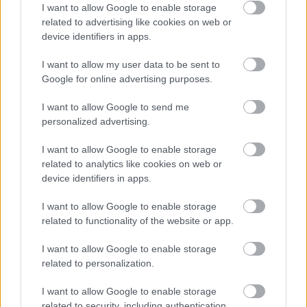
I want to allow Google to enable storage
están a buen precio en Comunio.
related to advertising like cookies on web or
¡Momento de pujar por ellos!
device identifiers in apps.
I want to allow my user data to be sent to
Getafe: Vitolo sigue de baja
Google for online advertising purposes.
I want to allow Google to send me
Quique Sánchez Flores ha comunicado en rueda de prensa
personalized advertising.
que Vitolo, Macías, Timor y Chema son baja para el partido
del sábado contra el Alavés. Además, reconoció que Jankto
I want to allow Google to enable storage
entrena con el grupo pero sigue teniendo molestias en el
related to analytics like cookies on web or
tobillo que le impiden estar al 100%.
device identifiers in apps.
Granada: Víctor Díaz y Germán se apuntan a Cádiz
I want to allow Google to enable storage
related to functionality of the website or app.
Buenas noticias para Robert Moreno, quien tendrá
disponibles a Víctor Díaz y Germán Sánchez para la visita a
I want to allow Google to enable storage
related to personalization.
Cádiz. Los dos defensas ya entrenan con el grupo y salvo
sorpresa entrarán en la convocatoria. Sin embargo, Moreno
I want to allow Google to enable storage
tendrá las bajas de Darwin Machís, Rochina, Isma Ruiz y un
related to security, including authentication