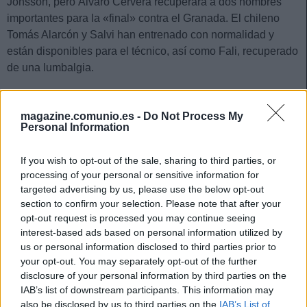
Jonsson, pero Álvaro Cervera recuperará a dos hombres
importantes para la «final» contra el Granada. El chileno
Tomás Alarcón y Salvi han entrenado con normalidad y
están disponibles para el técnico, así como Fali, recuperado
de una lumbalgia.
Celta: Galhardo, recuperado
magazine.comunio.es -
Do Not Process My
‘Chacho’ Coudet ha repasado la actualidad del equipo
Personal Information
celeste en la rueda de prensa previa al choque ante el
Mallorca y ha confirmado que el delantero Thiago Galhardo
If you wish to opt-out of the sale, sharing to third parties, or
processing of your personal or sensitive information for
está recuperado. Sin embargo, Hugo Mallo «será casi
targeted advertising by us, please use the below opt-out
seguro baja», según palabras del técnico. Iago Aspas no
section to confirm your selection. Please note that after your
podrá jugar el partido por sanción y Brais se postula como
opt-out request is processed you may continue seeing
su sustituto en el ataque.
interest-based ads based on personal information utilized by
us or personal information disclosed to third parties prior to
Elche: Mojica, baja de última hora
your opt-out. You may separately opt-out of the further
disclosure of your personal information by third parties on the
Johan Mojica no estará en el Valencia-Elche por una
IAB’s list of downstream participants. This information may
pequeña lesión que sufrió el pasado martes. Pastore y
also be disclosed by us to third parties on the
IAB’s List of