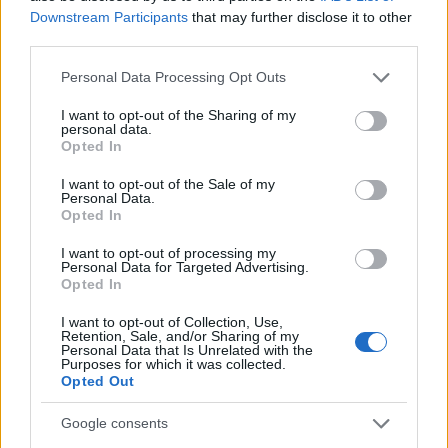
Josema son las novedades en una convocatoria en la que
Downstream Participants
that may further disclose it to other
sigue estando ausente Pedro Bigas.
third parties.
Espanyol: Sergi Gómez, recuperado de sus
molestias
Please note that this website/app uses one or more Google
Personal Data Processing Opt Outs
services and may gather and store information including but
not limited to your visit or usage behaviour. You may click to
I want to opt-out of the Sharing of my
El conjunto perico podrá contar finalmente con Sergi
personal data.
grant or deny consent to Google and its third-party tags to
Gómez. El defensa se ha recuperado de las molestias
Opted In
use your data for below specified purposes in below Google
musculares que le hicieron abandonar antes de tiempo el
consent section.
I want to opt-out of the Sale of my
duelo de la última jornada frente al Rayo y completó el
Personal Data.
Opted In
entrenamiento del viernes. Óscar Gil, Dimata, Vadillo,
Calero y David López son de baja.
I want to opt-out of processing my
Personal Data for Targeted Advertising.
Opted In
Consejos de compra - Levante: cuatro jugadores
importantes para Lisci
I want to opt-out of Collection, Use,
Retention, Sale, and/or Sharing of my
Alessio Lisci seguirá como
Personal Data that Is Unrelated with the
Purposes for which it was collected.
entrenador del Levante hasta final
Opted Out
de temporada. Estos cuatro
futbolistas granotas fueron
Google consents
titulares en la primera alineación
del técnico italiano ante Osasuna y