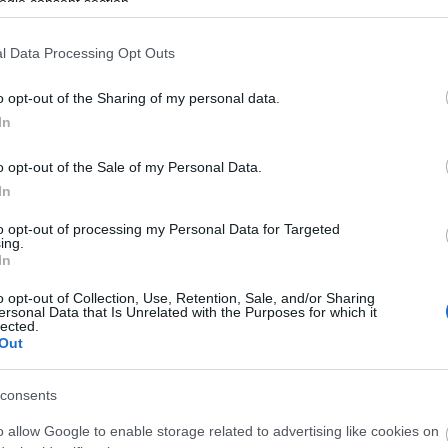
ogle consent section.
ero, 4.840.000, subida 7 días: +1.140.000)
l Data Processing Opt Outs
victoria rojilla en la jornada 30 ante el Villarreal con
levaba sin serlo desde la jornada 27), el gol y los 9
o opt-out of the Sharing of my personal data.
as pujas para hacerse con sus servicios en los
In
30% (1,1 millones).
o opt-out of the Sale of my Personal Data.
antero, 18.880.000, subida 7 días: +1.290.000)
In
to opt-out of processing my Personal Data for Targeted
le y lleva 5 goles en los últimos 5 partidos. Además,
ing.
ólo ha bajado de los 6 puntos en una jornada de la
In
e convierte en el segundo jugador con más puntos
o opt-out of Collection, Use, Retention, Sale, and/or Sharing
ercado, con 18,8 millones. 1,2 de subida esta
ersonal Data that Is Unrelated with the Purposes for which it
lected.
Out
entrocampista, 7.600.000, subida 7 días:
consents
o allow Google to enable storage related to advertising like cookies on
emente tras superar una lesión y ha ido poco a poco