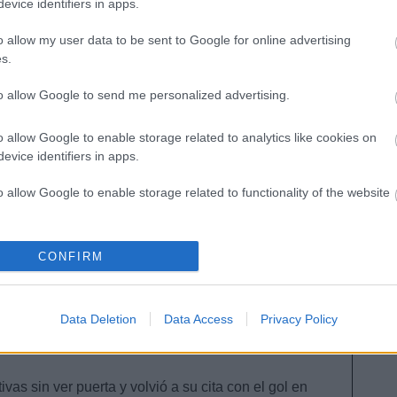
evice identifiers in apps.
nte el Liverpool realizó un gran partido, siendo el
o allow my user data to be sent to Google for online advertising
re. Las pujas para ficharle han aumentado esta
s.
ones. El único pero es que será baja en la jornada
to allow Google to send me personalized advertising.
o allow Google to enable storage related to analytics like cookies on
evice identifiers in apps.
 y Lemar se han recuperado y estarán disponibles
tlético-Eibar, mientras que Mendy es baja para la
o allow Google to enable storage related to functionality of the website
l Madrid a Getafe. Repasamos la última hora de la
33.
o allow Google to enable storage related to personalization.
CONFIRM
o allow Google to enable storage related to security, including
cation functionality and fraud prevention, and other user protection.
 delantero, 13.320.000, subida 7 días:
Data Deletion
Data Access
Privacy Policy
vas sin ver puerta y volvió a su cita con el gol en