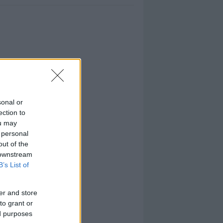
sonal or
ection to
ou may
 personal
out of the
 downstream
B’s List of
er and store
to grant or
ed purposes