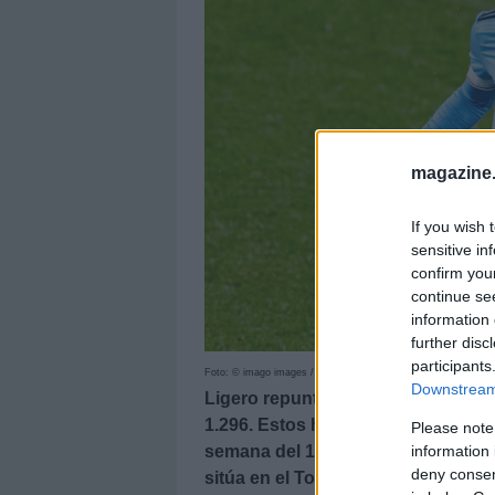
magazine
If you wish 
sensitive in
confirm you
continue se
information 
further disc
participants
Foto: © imago images / Shutterstock
Downstream 
Ligero repunte en los valores y gan
1.296. Estos han sido los cinco pr
Please note
information 
semana del 12 al 18 de abril, con
deny consent
sitúa en el Top 3.