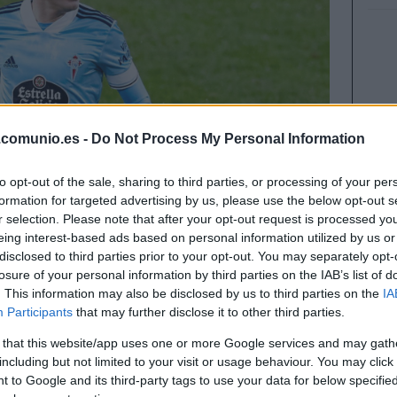
.comunio.es -
Do Not Process My Personal Information
to opt-out of the sale, sharing to third parties, or processing of your per
formation for targeted advertising by us, please use the below opt-out s
r selection. Please note that after your opt-out request is processed y
eing interest-based ads based on personal information utilized by us or
disclosed to third parties prior to your opt-out. You may separately opt-
losure of your personal information by third parties on the IAB’s list of
. This information may also be disclosed by us to third parties on the
IA
Participants
that may further disclose it to other third parties.
ancia total de 7 millones hasta situarse en los
incipales ganadores de valor de mercado de la
 that this website/app uses one or more Google services and may gath
including but not limited to your visit or usage behaviour. You may click 
 Iago Aspas como mayor subida. El de Moaña se
 to Google and its third-party tags to use your data for below specifi