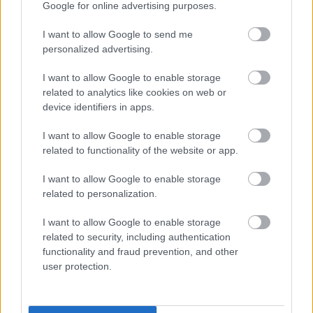
Google for online advertising purposes.
El Barcelona se impuso al Atlético 3-1 en el partido adelantado de la
jornada 19. A continuación repasamos las notas de cada jugador en
I want to allow Google to send me
SofaScore, analizando las estadísticas principales por las que obtuvieron
personalized advertising.
esas valoraciones.
Leer más »
I want to allow Google to enable storage
related to analytics like cookies on web or
device identifiers in apps.
I want to allow Google to enable storage
related to functionality of the website or app.
I want to allow Google to enable storage
related to personalization.
I want to allow Google to enable storage
related to security, including authentication
functionality and fraud prevention, and other
user protection.