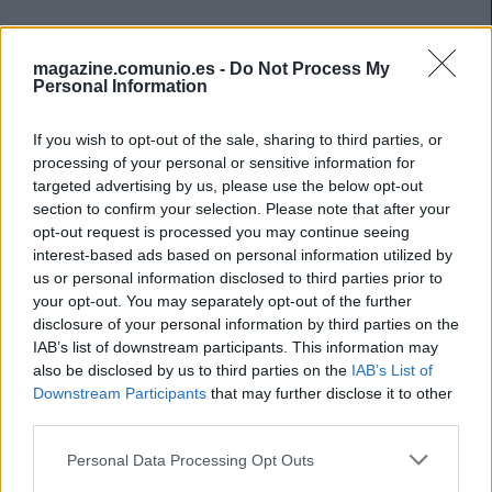
magazine.comunio.es -
Do Not Process My
Personal Information
If you wish to opt-out of the sale, sharing to third parties, or
processing of your personal or sensitive information for
targeted advertising by us, please use the below opt-out
section to confirm your selection. Please note that after your
opt-out request is processed you may continue seeing
interest-based ads based on personal information utilized by
us or personal information disclosed to third parties prior to
your opt-out. You may separately opt-out of the further
disclosure of your personal information by third parties on the
IAB’s list of downstream participants. This information may
also be disclosed by us to third parties on the
IAB’s List of
Downstream Participants
that may further disclose it to other
Parte médico tras la jornada extra: Trent, baja hasta febrero
third parties.
4. diciembre 2025 Por
Jesus Gallo
|
Please note that this website/app uses one or more Google
Personal Data Processing Opt Outs
La jornada 14 de LaLiga 25/26 nos dejó varios lesionados, cómo Marcao
services and may gather and store information including but
o Robert Navarro. Repasamos su estado y posible tiempo de baja en