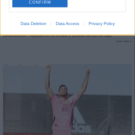
CONFIRM
Los lesionados en el parón de octubre por el ‘Virus FIFA’
15. octubre 2025 Por
Jesus Gallo
|
Data Deletion
Data Access
Privacy Policy
Varios jugadores han regresado lesionados tras jugar con sus respectivas
selecciones en el parón internacional de octubre, como Dani Olmo y
Lewandowski. Repasamos su estado y posible tiempo de baja.
Leer más »