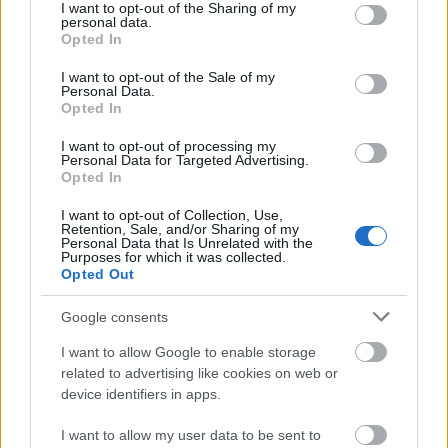
not limited to your visit or usage behaviour. You may click to
I want to opt-out of the Sharing of my
este artículo.
personal data.
grant or deny consent to Google and its third-party tags to
Leer más »
Opted In
use your data for below specified purposes in below Google
consent section.
I want to opt-out of the Sale of my
Personal Data.
Opted In
I want to opt-out of processing my
Personal Data for Targeted Advertising.
Opted In
I want to opt-out of Collection, Use,
Retention, Sale, and/or Sharing of my
Personal Data that Is Unrelated with the
Purposes for which it was collected.
Opted Out
Google consents
I want to allow Google to enable storage
related to advertising like cookies on web or
device identifiers in apps.
Barcelona – Atlético: análisis de las notas en Sofascore
I want to allow my user data to be sent to
3. diciembre 2025 Por
Jesus Gallo
|