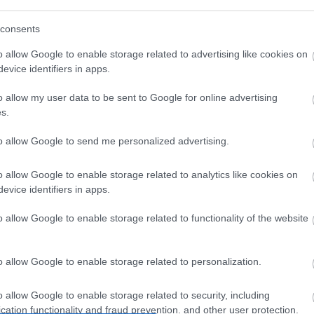
ctualidad Comunio: los lesionados de la jornada 19
consents
1. enero 2021 Por
Jesus Gallo
|
o allow Google to enable storage related to advertising like cookies on
a jornada 19 de LaLiga nos ha dejado muchos jugadores tocados
evice identifiers in apps.
 lesionados. Repasamos las últimas noticias sobre su estado y
u posible disponibilidad en las próximas jornadas de Comunio.
o allow my user data to be sent to Google for online advertising
Leer más »
s.
to allow Google to send me personalized advertising.
uatro opciones baratas para tu defensa de la jornada 19
o allow Google to enable storage related to analytics like cookies on
7. enero 2021 Por
Jesus Gallo
|
evice identifiers in apps.
i necesitas un jugador barato para completar tu defensa de la
o allow Google to enable storage related to functionality of the website
ornada 19 Comunio, a continuación te dejamos cuatro opciones
n un precio inferior al millón de euros. ¡A pujar por ellos si salen
n tu mercado!
o allow Google to enable storage related to personalization.
Leer más »
o allow Google to enable storage related to security, including
cation functionality and fraud prevention, and other user protection.