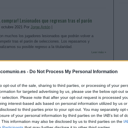
A comprar! Lesionados que regresan tras el parón
. octubre 2021 Por
Jorge Antón
|
on muchos los jugadores lesionados que podrán volver a
ompetir tras el parón de selecciones. Los repasamos y
nalizamos su posible regreso a la titularidad.
Leer más »
.comunio.es -
Do Not Process My Personal Information
a última hora de la jornada 8 – Pedri, baja por lesión
to opt-out of the sale, sharing to third parties, or processing of your per
uscular
formation for targeted advertising by us, please use the below opt-out s
. octubre 2021 Por
Jesus Gallo
|
r selection. Please note that after your opt-out request is processed y
eing interest-based ads based on personal information utilized by us or
edri sufre una nueva lesión muscular y será baja en el
arcelona para enfrentarse al Atlético. Repasa las noticias de
disclosed to third parties prior to your opt-out. You may separately opt-
ltima hora de la jornada 8 en este artículo
losure of your personal information by third parties on the IAB’s list of
Leer más »
. This information may also be disclosed by us to third parties on the
IA
Participants
that may further disclose it to other third parties.