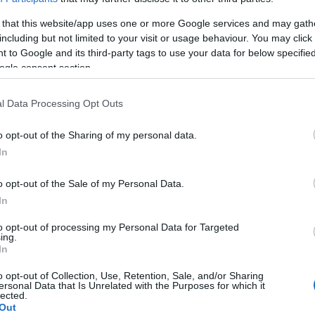
 that this website/app uses one or more Google services and may gath
ercado de Fichajes: Koundé se acerca al Chelsea
including but not limited to your visit or usage behaviour. You may click 
 to Google and its third-party tags to use your data for below specifi
7. julio 2021 Por
Jesus Gallo
|
ogle consent section.
ras la salida de Bryan Gil destino Londres, otro jugador del
evilla puede aterrizar en la capital inglesa. Se trata de Jules
oundé quien dejaría el conjunto andaluz para recalar en el
l Data Processing Opt Outs
helsea. Repasamos los últimos rumores del mercado.
Leer más »
o opt-out of the Sharing of my personal data.
In
o opt-out of the Sale of my Personal Data.
ctualidad Comunio: los lesionados de la jornada 27
In
5. marzo 2021 Por
Jesus Gallo
|
den Hazard vuelve a sufrir una lesión muscular y será baja los
to opt-out of processing my Personal Data for Targeted
ing.
róximos partidos. Repasamos los lesionados de la jornada 27 y
In
u posible tiempo de baja.
Leer más »
o opt-out of Collection, Use, Retention, Sale, and/or Sharing
ersonal Data that Is Unrelated with the Purposes for which it
lected.
Out