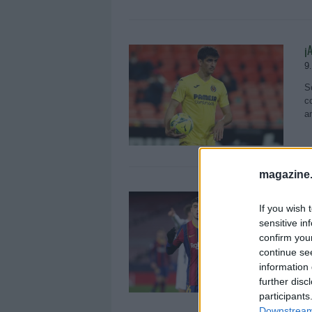
¡
9
S
c
a
magazine
L
If you wish 
m
sensitive in
1
confirm you
continue se
P
B
information 
ú
further disc
participants
Downstream 