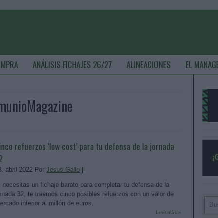
OMPRA
ANÁLISIS FICHAJES 26/27
ALINEACIONES
EL MANAG
omunioMagazine
inco refuerzos ‘low cost’ para tu defensa de la jornada
2
3. abril 2022 Por
Jesus Gallo
|
i necesitas un fichaje barato para completar tu defensa de la
ornada 32, te traemos cinco posibles refuerzos con un valor de
ercado inferior al millón de euros.
Leer más »