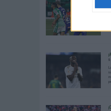
¡
9
¿
l
l
fi
¡
9
L
s
m
p
¡