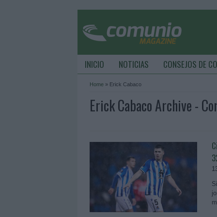
INICIO
NOTICIAS
CONSEJOS DE C
Home
»
Erick Cabaco
Erick Cabaco Archive - C
C
3
1
S
j
m