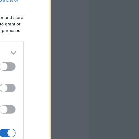
B’s List of
er and store
to grant or
ed purposes