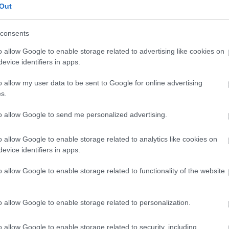
Out
as noticias de última hora de la jornada 9
7. octubre 2025 Por
Jesus Gallo
|
consents
a jornada 9 de LaLiga arranca esta noche a las 21:00 horas.
epasamos las noticias de última hora de cada equipo antes del
o allow Google to enable storage related to advertising like cookies on
omienzo de esta nueva fecha del campeonato.
evice identifiers in apps.
Leer más »
o allow my user data to be sent to Google for online advertising
s.
to allow Google to send me personalized advertising.
as noticias de última hora de la jornada 6
3. septiembre 2025 Por
Jesus Gallo
|
o allow Google to enable storage related to analytics like cookies on
a jornada 6 de LaLiga arranca esta tarde a las 19:00 horas.
evice identifiers in apps.
epasamos las noticias de última hora de cada equipo antes del
omienzo de esta nueva fecha del campeonato.
o allow Google to enable storage related to functionality of the website
Leer más »
o allow Google to enable storage related to personalization.
arte médico: los lesionados de la jornada 5
o allow Google to enable storage related to security, including