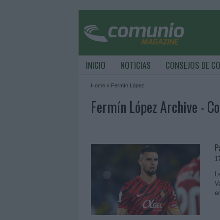
INICIO
NOTICIAS
CONSEJOS DE C
Home
»
Fermín López
Fermín López Archive - 
P
1
L
V
e