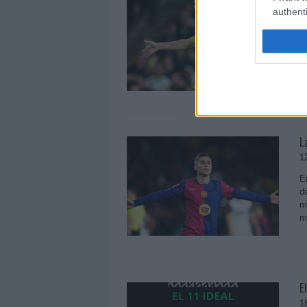
authenti
2
L
F
es
L
1
E
d
m
m
E
1