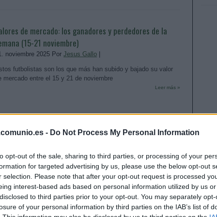
alores de mercado: los ganadores y perdedores de la
emana (15-21 noviembre)
1. noviembre 2025 Por
Jesus Gallo
|
stos futbolistas son los que más han subido y bajado su valor
e mercado entre el 15 y 21 de noviembre
Leer más »
alores de mercado: los ganadores y perdedores de la
.comunio.es -
Do Not Process My Personal Information
emana (1-7 noviembre)
to opt-out of the sale, sharing to third parties, or processing of your per
. noviembre 2025 Por
Jesus Gallo
|
formation for targeted advertising by us, please use the below opt-out s
stos futbolistas son los que más han subido y bajado su valor
r selection. Please note that after your opt-out request is processed y
e mercado entre el 1 y 7 de noviembre
eing interest-based ads based on personal information utilized by us or
Leer más »
disclosed to third parties prior to your opt-out. You may separately opt-
losure of your personal information by third parties on the IAB’s list of