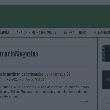
OMPRA
ANÁLISIS FICHAJES 26/27
ALINEACIONES
EL MANAG
ComunioMagazine
arte médico: los lesionados de la jornada 37
7. mayo 2026 Por
Jesus Gallo
|
a jornada 37 de LaLiga 25/26 nos dejó varios lesionados, cómo
aljent y Toljan. Repasamos su estado y posible tiempo de baja
n este artículo.
Leer más »