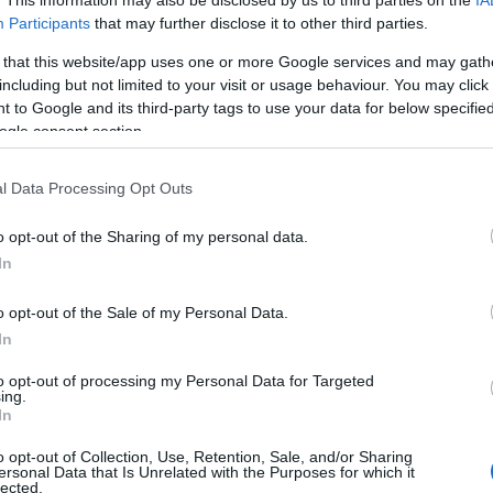
. This information may also be disclosed by us to third parties on the
IA
Participants
that may further disclose it to other third parties.
endencias de mercado – octubre: los ganadores y
 that this website/app uses one or more Google services and may gath
erdedores del mes
including but not limited to your visit or usage behaviour. You may click 
1. octubre 2025 Por
Jesus Gallo
|
 to Google and its third-party tags to use your data for below specifi
a tendencia de los valores de mercado ha sido bastante estable
ogle consent section.
n octubre. Repasamos las principales subidas y bajadas en los
ltimos 31 días.
l Data Processing Opt Outs
Leer más »
o opt-out of the Sharing of my personal data.
In
l Clásico: análisis de las notas en Sofascore
7. octubre 2025 Por
Jesus Gallo
|
o opt-out of the Sale of my Personal Data.
In
l Clásico acabó con victoria blanca por 2-1. A continuación
epasamos las notas de cada jugador en SofaScore, analizando
to opt-out of processing my Personal Data for Targeted
as estadísticas principales por las que obtuvieron esas
ing.
aloraciones.
In
Leer más »
o opt-out of Collection, Use, Retention, Sale, and/or Sharing
ersonal Data that Is Unrelated with the Purposes for which it
lected.