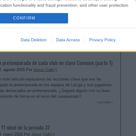
cation functionality and fraud prevention, and other user protection.
1. septiembre 2025 Por
Jesus Gallo
|
a jornada 5 de LaLiga 25/26 nos dejó varios lesionados, cómo
CONFIRM
oyth y Alfon. Repasamos su estado y posible tiempo de baja en
te artículo.
Leer más »
Data Deletion
Data Access
Privacy Policy
a pretemporada de cada club en clave Comunio (parte 1)
2. agosto 2025 Por
Jesus Gallo
|
n este artículo repasamos las lecciones clave que nos ha
ejado la pretemporada en los equipos de LaLiga y sus jugadores
ás destacados en pretemporada. ¿Seguirá alguno con su buen
omento de forma en el inicio del campeonato?
Leer más »
l 11 ideal de la jornada 37
8. mayo 2025 Por
Jesus Gallo
|