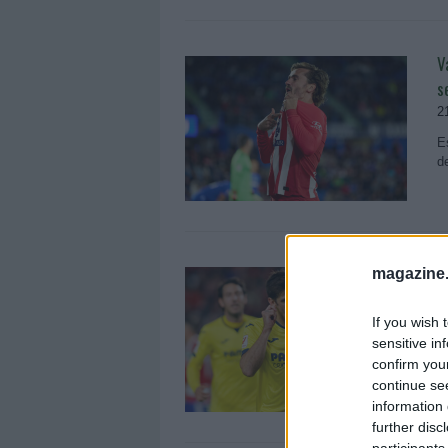
V
s
2
E
d
V
magazine
s
If you wish 
7
sensitive in
E
confirm you
d
continue se
information 
further disc