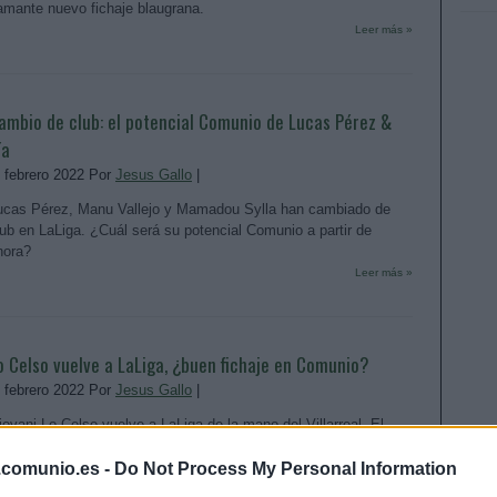
lamante nuevo fichaje blaugrana.
Leer más »
ambio de club: el potencial Comunio de Lucas Pérez &
ía
. febrero 2022 Por
Jesus Gallo
|
ucas Pérez, Manu Vallejo y Mamadou Sylla han cambiado de
lub en LaLiga. ¿Cuál será su potencial Comunio a partir de
hora?
Leer más »
o Celso vuelve a LaLiga, ¿buen fichaje en Comunio?
. febrero 2022 Por
Jesus Gallo
|
iovani Lo Celso vuelve a LaLiga de la mano del Villarreal. El
entrocampista será 'groguet' hasta final de temporada, cedido
or el Tottenham. ¿Cómo encajará en el esquema de Emery?
.comunio.es -
Do Not Process My Personal Information
Recomendable en Comunio?