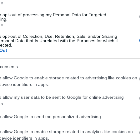
amiseta del Barça, mientras que el ex-azulgrana Ilaix Moriba
In
stá cerca de regresar a LaLiga para jugar en Valencia.
epasamos las últimas noticias del mercado.
to opt-out of processing my Personal Data for Targeted
Leer más »
ing.
In
o opt-out of Collection, Use, Retention, Sale, and/or Sharing
ersonal Data that Is Unrelated with the Purposes for which it
umores de fichajes: Bryan Gil, ¿de vuelta a LaLiga?
lected.
Out
4. enero 2022 Por
Jesus Gallo
|
os traspasos en la LaLiga avanzan a una semana para el cierre
consents
el mercado. El Valencia ultima la incorporación de un central del
asilea y puja por un internacional español en la Premier. Diego
o allow Google to enable storage related to advertising like cookies on
ainez puede cambiar de equipo.
evice identifiers in apps.
Leer más »
o allow my user data to be sent to Google for online advertising
s.
nálisis Comunio: Ferran, presente y futuro para el Barça
to allow Google to send me personalized advertising.
8. diciembre 2021 Por
Jesus Gallo
|
l Barcelona ha anunciado el fichaje de Ferran Torres tras pagar
o allow Google to enable storage related to analytics like cookies on
5 millones al Manchester City para hacerse con sus servicios.
evice identifiers in apps.
Qué podemos esperar del internacional español esta