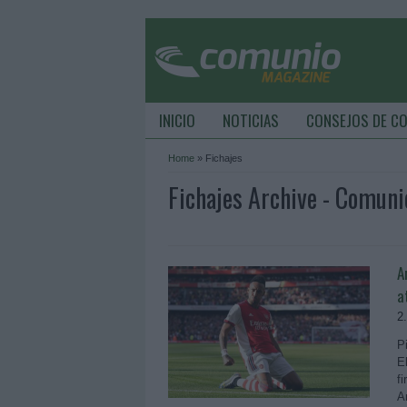
INICIO
NOTICIAS
CONSEJOS DE C
Home
»
Fichajes
Fichajes Archive - Comun
A
a
2
P
E
f
A