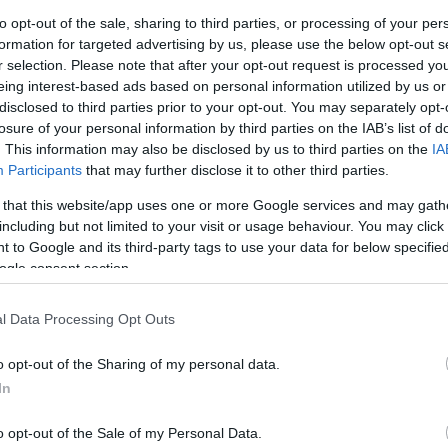
Leer más »
to opt-out of the sale, sharing to third parties, or processing of your per
formation for targeted advertising by us, please use the below opt-out s
r selection. Please note that after your opt-out request is processed y
eing interest-based ads based on personal information utilized by us or
nálisis Comunio: Adama Traoré, fuerza y regate para el
disclosed to third parties prior to your opt-out. You may separately opt-
arça
losure of your personal information by third parties on the IAB’s list of
9. enero 2022 Por
Jesus Gallo
|
. This information may also be disclosed by us to third parties on the
IA
Participants
that may further disclose it to other third parties.
l Barcelona ha hecho oficial la contratación de Adama Traoré
asta final de temporada, cedido con opción de compra por el
 that this website/app uses one or more Google services and may gath
olverhampton. Analizamos su trayectoria, estadísticas en otras
including but not limited to your visit or usage behaviour. You may click 
emporadas y potencial en Comunio.
 to Google and its third-party tags to use your data for below specifi
Leer más »
ogle consent section.
l Data Processing Opt Outs
ábrica de rumores Comunio: Adama Traoré, a un paso del
arça
o opt-out of the Sharing of my personal data.
7. enero 2022 Por
Jesus Gallo
|
In
l 31 de enero se cierra el mercado de fichajes de invierno y los
umores no cesan. Adama Traoré podría volver a vestir la
o opt-out of the Sale of my Personal Data.