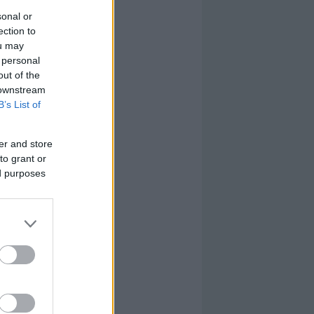
sonal or
ection to
ou may
 personal
out of the
 downstream
B’s List of
er and store
to grant or
ed purposes