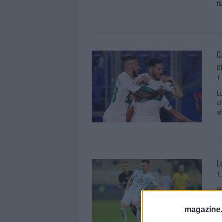
f
C
c
1
L
c
a
L
1
G
c
p
magazine
¿