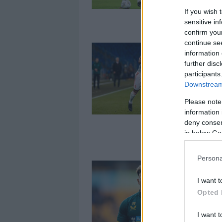
If you wish 
sensitive in
confirm you
continue se
A
information 
B
further disc
2
participants
Downstream 
E
h
Please note
W
information 
t
deny consent
in below Go
Persona
F
B
I want t
2
Opted 
E
r
I want t