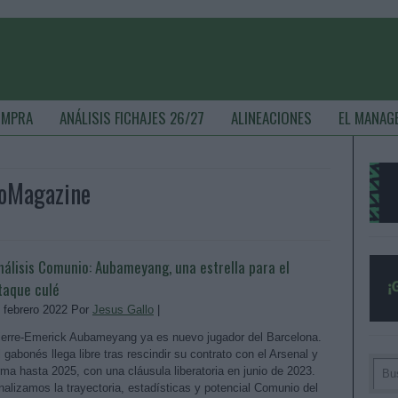
OMPRA
ANÁLISIS FICHAJES 26/27
ALINEACIONES
EL MANAG
ioMagazine
nálisis Comunio: Aubameyang, una estrella para el
taque culé
. febrero 2022 Por
Jesus Gallo
|
ierre-Emerick Aubameyang ya es nuevo jugador del Barcelona.
l gabonés llega libre tras rescindir su contrato con el Arsenal y
irma hasta 2025, con una cláusula liberatoria en junio de 2023.
nalizamos la trayectoria, estadísticas y potencial Comunio del