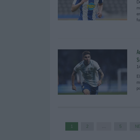
D
m
e
fu
A
S
1
E
m
p
1
2
…
5
NE