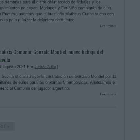
os semanas para el cierre del mercado de fichajes y los
ovimientos no cesan. Morlanes y Fer Niño cambiarán de club
n Primera, mientras que el brasileño Matheus Cunha suena con
erza para reforzar la delantera de Atlético.
Leer más »
nálisis Comunio: Gonzalo Montiel, nuevo fichaje del
evilla
4. agosto 2021 Por
Jesus Gallo
|
l Sevilla oficializó ayer la contratación de Gonzalo Montiel por 11
illones de euros para las próximas 5 temporadas. Analizamos el
otencial Comunio del jugador argentino.
Leer más »
XT »