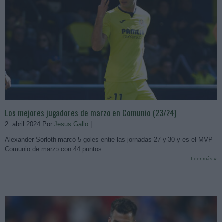
Los mejores jugadores de marzo en Comunio (23/24)
2. abril 2024 Por
Jesus Gallo
|
Alexander Sorloth marcó 5 goles entre las jornadas 27 y 30 y es el MVP
Comunio de marzo con 44 puntos.
Leer más »