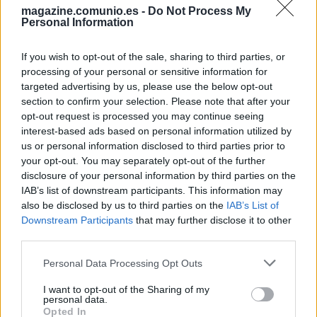
magazine.comunio.es -
Do Not Process My
Personal Information
If you wish to opt-out of the sale, sharing to third parties, or
processing of your personal or sensitive information for
targeted advertising by us, please use the below opt-out
section to confirm your selection. Please note that after your
opt-out request is processed you may continue seeing
interest-based ads based on personal information utilized by
us or personal information disclosed to third parties prior to
your opt-out. You may separately opt-out of the further
disclosure of your personal information by third parties on the
IAB’s list of downstream participants. This information may
also be disclosed by us to third parties on the
IAB’s List of
El 11 ideal de la jornada 29
Downstream Participants
that may further disclose it to other
third parties.
17. marzo 2024 Por
Jesus Gallo
|
Please note that this website/app uses one or more Google
Robert Lewandowski contribuyó en los tres goles del Barcelona contra el
Personal Data Processing Opt Outs
Atlético y lidera el 11 ideal de la jornada 29 de Comunio con 17 puntos.
services and may gather and store information including but
Leer más »
not limited to your visit or usage behaviour. You may click to
I want to opt-out of the Sharing of my
personal data.
grant or deny consent to Google and its third-party tags to
Opted In