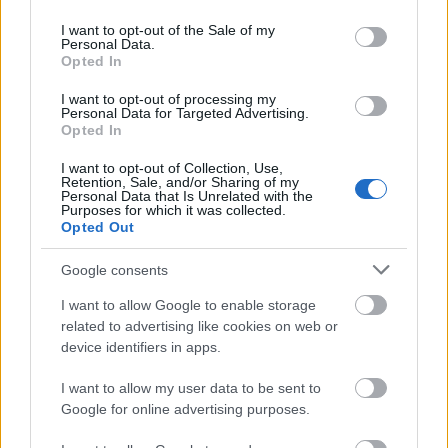
use your data for below specified purposes in below Google
consent section.
I want to opt-out of the Sale of my
Personal Data.
Opted In
I want to opt-out of processing my
Personal Data for Targeted Advertising.
Opted In
I want to opt-out of Collection, Use,
Retention, Sale, and/or Sharing of my
Personal Data that Is Unrelated with the
Purposes for which it was collected.
Opted Out
Google consents
I want to allow Google to enable storage
related to advertising like cookies on web or
Los mejores jugadores de febrero en Comunio (23/24)
device identifiers in apps.
28. febrero 2024 Por
Jesus Gallo
|
I want to allow my user data to be sent to
Robert Lewandowski ha marcado 4 goles en febrero y es el MVP
Google for online advertising purposes.
Comunio del mes con 37 puntos.
Leer más »