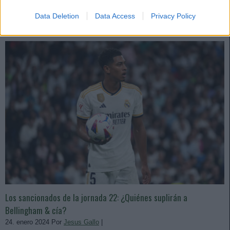
Leer más »
Data Deletion
Data Access
Privacy Policy
Los sancionados de la jornada 22: ¿Quiénes suplirán a
Bellingham & cía?
24. enero 2024 Por
Jesus Gallo
|