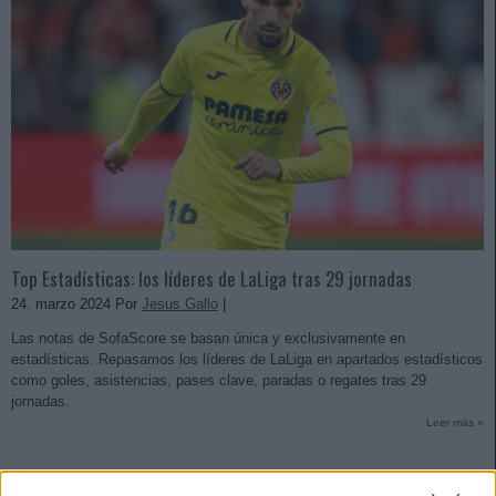
Top Estadísticas: los líderes de LaLiga tras 29 jornadas
24. marzo 2024 Por
Jesus Gallo
|
Las notas de SofaScore se basan única y exclusivamente en
estadísticas. Repasamos los líderes de LaLiga en apartados estadísticos
como goles, asistencias, pases clave, paradas o regates tras 29
jornadas.
Leer más »