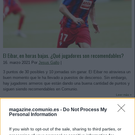
El Eibar, en horas bajas. ¿Qué jugadores son recomendables?
16. marzo 2021 Por
Jesus Gallo
|
3 puntos de 30 posibles y 10 jornadas sin ganar. El Eibar no atraviesa un
buen momento que le ha llevado a puestos de descenso. Sin embargo,
hay jugadores armeros que están dando una buena cantidad de puntos y
siguen siendo recomendables en Comunio.
Leer más »
magazine.comunio.es -
Do Not Process My
Personal Information
If you wish to opt-out of the sale, sharing to third parties, or