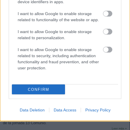
device identifiers in apps.
I want to allow Google to enable storage
related to functionality of the website or app.
I want to allow Google to enable storage
related to personalization.
I want to allow Google to enable storage
related to security, including authentication
functionality and fraud prevention, and other
user protection.
CONFIRM
Live: la cuenta atrás Comunio de la jornada 13
11. diciembre 2020 Por
Jesus Gallo
|
Data Deletion
Data Access
Privacy Policy
¿Se recuperarán a tiempo Oyarzabal y Silva? ¿Cuál es el estado de
Jesús Navas? Sigue las noticias de última hora en nuestra cuenta atrás
de la jornada 13 Comunio.
Leer más »