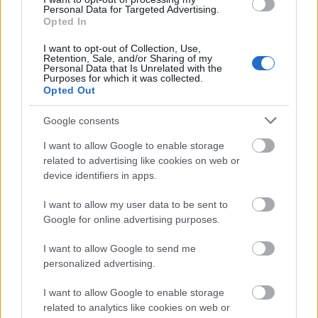
Personal Data for Targeted Advertising.
Opted In
I want to opt-out of Collection, Use,
Retention, Sale, and/or Sharing of my
Personal Data that Is Unrelated with the
Purposes for which it was collected.
Opted Out
Google consents
I want to allow Google to enable storage
related to advertising like cookies on web or
device identifiers in apps.
¡A comprar! 5 jugadores rentables tras la jornada 25
I want to allow my user data to be sent to
Google for online advertising purposes.
28. febrero 2021 Por
Jesus Gallo
|
Kike Barja, Sandro Ramírez....Estos 5 jugadores destacaron en la
I want to allow Google to send me
jornada 25 y pueden ser rentables en Comunio durante las próximas
personalized advertising.
semanas.
Leer más »
I want to allow Google to enable storage
related to analytics like cookies on web or