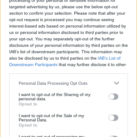
processing of your personal or sensitive information for
targeted advertising by us, please use the below opt-out
section to confirm your selection. Please note that after your
opt-out request is processed you may continue seeing
interest-based ads based on personal information utilized by
us or personal information disclosed to third parties prior to
your opt-out. You may separately opt-out of the further
disclosure of your personal information by third parties on the
IAB’s list of downstream participants. This information may
also be disclosed by us to third parties on the
IAB’s List of
Downstream Participants
that may further disclose it to other
third parties.
El 11 ideal de la jornada 25
Please note that this website/app uses one or more Google
2. marzo 2021 Por
Jesus Gallo
|
Personal Data Processing Opt Outs
services and may gather and store information including but
Hasta 10 equipos representados en el 11 ideal de la jornada 25, con
not limited to your visit or usage behaviour. You may click to
I want to opt-out of the Sharing of my
Messi como gran figura con 14 puntos. El argentino logró un gol y una
personal data.
grant or deny consent to Google and its third-party tags to
asistencia en una jornada en la que se anotaron 20 goles.
Opted In
use your data for below specified purposes in below Google
Leer más »
consent section.
I want to opt-out of the Sale of my
Personal Data.
Opted In
I want to opt-out of processing my