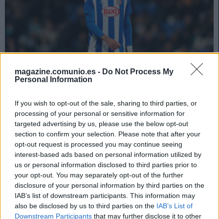
magazine.comunio.es -
Do Not Process My
Personal Information
Mercado de fichajes: Roberto, cerca de seguir en el Espanyol
If you wish to opt-out of the sale, sharing to third parties, or
processing of your personal or sensitive information for
16. junio 2025 Por
Jesus Gallo
|
targeted advertising by us, please use the below opt-out
El Espanyol está cerca de asegurarse la continuidad de Roberto
section to confirm your selection. Please note that after your
Fernández. Repasamos algunos de los últimos movimientos y rumores
opt-out request is processed you may continue seeing
del mercado en este artículo.
interest-based ads based on personal information utilized by
Leer más »
us or personal information disclosed to third parties prior to
your opt-out. You may separately opt-out of the further
disclosure of your personal information by third parties on the
IAB’s list of downstream participants. This information may
also be disclosed by us to third parties on the
IAB’s List of
Downstream Participants
that may further disclose it to other