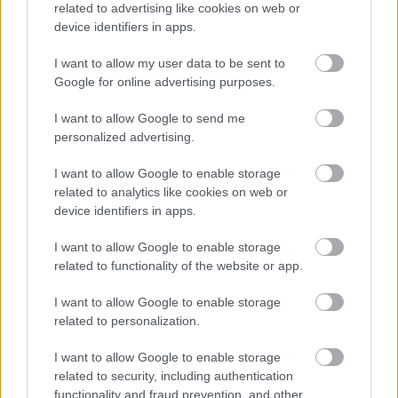
related to advertising like cookies on web or
device identifiers in apps.
I want to allow my user data to be sent to
Google for online advertising purposes.
I want to allow Google to send me
personalized advertising.
I want to allow Google to enable storage
related to analytics like cookies on web or
device identifiers in apps.
I want to allow Google to enable storage
related to functionality of the website or app.
¡A comprar! Cuatro triunfadores de la jornada 30 por menos de
I want to allow Google to enable storage
2 millones
related to personalization.
6. abril 2025 Por
Jesus Gallo
|
Menos de 2 millones de euros de valor de mercado y 9 o más puntos en
I want to allow Google to enable storage
la jornada 30 de Comunio. Estos cuatro jugadores pueden revalorizarse
related to security, including authentication
en los próximos días.
functionality and fraud prevention, and other