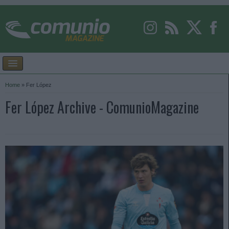
Home
»
Fer López
Fer López Archive - ComunioMagazine