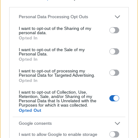
third parties.
Please note that this website/app uses one or more Google
Personal Data Processing Opt Outs
services and may gather and store information including but
not limited to your visit or usage behaviour. You may click to
I want to opt-out of the Sharing of my
personal data.
grant or deny consent to Google and its third-party tags to
Opted In
use your data for below specified purposes in below Google
consent section.
I want to opt-out of the Sale of my
Personal Data.
Opted In
I want to opt-out of processing my
Personal Data for Targeted Advertising.
¡A comprar! Cuatro triunfadores de la jornada 33 por menos de 3
Opted In
millones
I want to opt-out of Collection, Use,
24. abril 2025 Por
Jesus Gallo
|
Retention, Sale, and/or Sharing of my
Personal Data that Is Unrelated with the
Menos de 3 millones de euros de valor de mercado y 8 o más puntos en
Purposes for which it was collected.
la jornada 33 de Comunio. Estos cuatro jugadores pueden revalorizarse
Opted Out
en los próximos días.
Leer más »
Google consents
I want to allow Google to enable storage