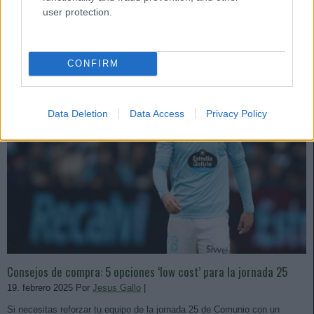
Leer más »
user protection.
CONFIRM
Data Deletion
Data Access
Privacy Policy
Consejos de compra: 5 opciones ‘low cost’ para la jornada 25
19. febrero 2025 Por
Jesus Gallo
|
Si necesitas reforzar tu equipo de la jornada 25 de Comunio con un