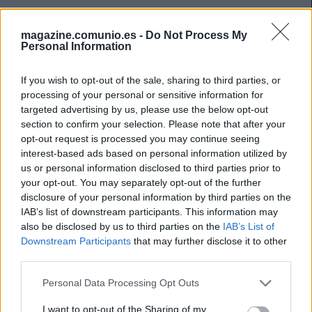
magazine.comunio.es -
Do Not Process My
Personal Information
If you wish to opt-out of the sale, sharing to third parties, or
processing of your personal or sensitive information for
targeted advertising by us, please use the below opt-out
section to confirm your selection. Please note that after your
opt-out request is processed you may continue seeing
interest-based ads based on personal information utilized by
us or personal information disclosed to third parties prior to
your opt-out. You may separately opt-out of the further
disclosure of your personal information by third parties on the
IAB’s list of downstream participants. This information may
also be disclosed by us to third parties on the
IAB’s List of
Las noticias de última hora de la jornada 26
Downstream Participants
that may further disclose it to other
28. febrero 2025 Por
Jesus Gallo
|
third parties.
La jornada 26 de Comunio arranca hoy a las 21:00 horas. Repasamos las
Please note that this website/app uses one or more Google
Personal Data Processing Opt Outs
noticias de última hora antes del comienzo de esta nueva fecha del
services and may gather and store information including but
campeonato.
not limited to your visit or usage behaviour. You may click to
I want to opt-out of the Sharing of my