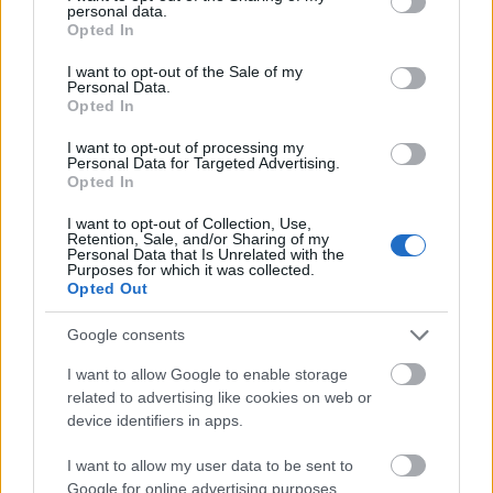
Leer más »
personal data.
grant or deny consent to Google and its third-party tags to
Opted In
use your data for below specified purposes in below Google
consent section.
I want to opt-out of the Sale of my
Personal Data.
Opted In
I want to opt-out of processing my
Personal Data for Targeted Advertising.
Opted In
I want to opt-out of Collection, Use,
Retention, Sale, and/or Sharing of my
Personal Data that Is Unrelated with the
Purposes for which it was collected.
Opted Out
Google consents
I want to allow Google to enable storage
related to advertising like cookies on web or
Parte médico: los lesionados de la jornada 23
device identifiers in apps.
11. febrero 2025 Por
Jesus Gallo
|
I want to allow my user data to be sent to
La jornada 23 de LaLiga nos ha dejado varios jugadores lesionados como
Google for online advertising purposes.