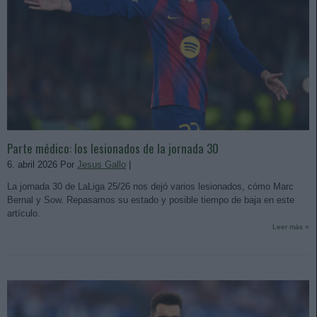
Parte médico: los lesionados de la jornada 30
6. abril 2026 Por
Jesus Gallo
|
La jornada 30 de LaLiga 25/26 nos dejó varios lesionados, cómo Marc
Bernal y Sow. Repasamos su estado y posible tiempo de baja en este
artículo.
Leer más »