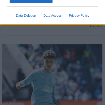
cía?
29. enero 2025 Por
Jesus Gallo
|
Nueve jugadores se perderán la jornada 22 de LaLiga 24/25 al estar
Data Deletion
Data Access
Privacy Policy
sancionados, entre ellos De Paul y Alderete. ¿Quiénes les reemplazarán
en sus respectivos equipos?
Leer más »