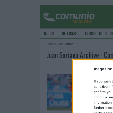
INICIO
NOTICIAS
CONSEJOS DE C
Home
»
Juan Soriano
Juan Soriano Archive - C
magazine
T
If you wish 
6
sensitive in
T
confirm you
g
continue se
r
information 
further disc
participants