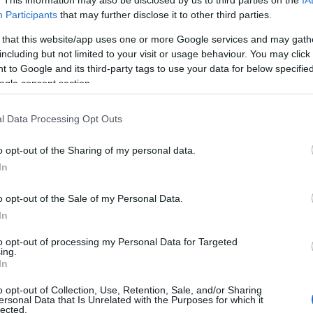
Participants
that may further disclose it to other third parties.
 that this website/app uses one or more Google services and may gath
onsejos de compra: 5 porteros baratos para la jornada 1
including but not limited to your visit or usage behaviour. You may click 
1. agosto 2024 Por
Jesus Gallo
|
 to Google and its third-party tags to use your data for below specifi
a jornada 1 está a la vuelta de esquina y es hora de dar las
ogle consent section.
ltimas pinceladas a tu primer equipo de la temporada. Si
ecesitas urgentemente fichar porteros baratos para completar tu
l Data Processing Opt Outs
lineación, te traemos cinco opciones que podrían jugar y valen
ctualmente menos de 2 millones.
o opt-out of the Sharing of my personal data.
Leer más »
In
o opt-out of the Sale of my Personal Data.
uan Soriano y Rosier, primeros fichajes del Leganés.
In
Recomendables?
. julio 2024 Por
Jesus Gallo
|
to opt-out of processing my Personal Data for Targeted
ing.
l Leganés se ha reforzado con el portero Juan Soriano y el
In
efensa Valentin Rosier en su vuelta a LaLiga. ¿Serán estos dos
ugadores recomendables en Comunio?
o opt-out of Collection, Use, Retention, Sale, and/or Sharing
ersonal Data that Is Unrelated with the Purposes for which it
Leer más »
lected.