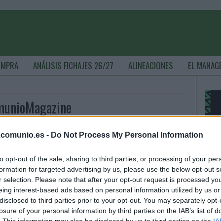
OMPRA
ANÁLISIS FICHAJES 26/27
ALINEACIONES
EL MANAG
omunioMagazine
.comunio.es -
Do Not Process My Personal Information
op 5 Comunio: los mejores porteros tras 4 jornadas
to opt-out of the sale, sharing to third parties, or processing of your per
. septiembre 2024 Por
Jesus Gallo
|
formation for targeted advertising by us, please use the below opt-out s
ener un portero que consiga regularmente muchos puntos es una
r selection. Please note that after your opt-out request is processed y
arantía de éxito en Comunio. Repasamos los cinco que mejor
eing interest-based ads based on personal information utilized by us or
endimiento han dado en estas primeras cuatro jornadas.
disclosed to third parties prior to your opt-out. You may separately opt-
Leer más »
losure of your personal information by third parties on the IAB’s list of
. This information may also be disclosed by us to third parties on the
IA