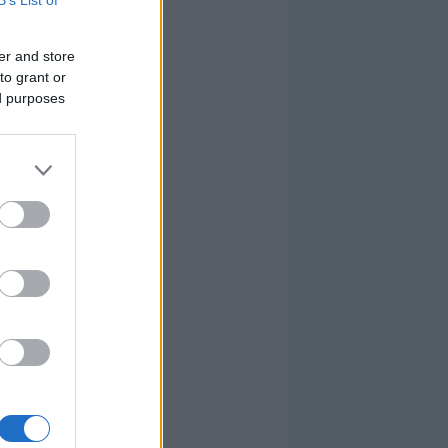
er and store
to grant or
ed purposes