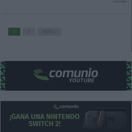
Leer más »
1
2
NEXT »