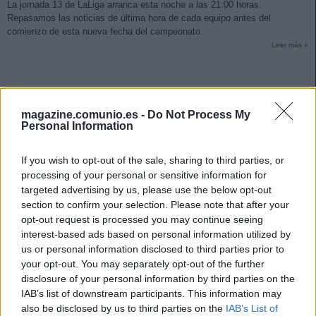
La jornada 13 de LaLiga arranca esta noche a las 21:00 horas.
Repasamos las noticias de última hora de cada equipo antes del
comienzo de esta nueva fecha del campeonato.
Leer más »
magazine.comunio.es -
Do Not Process My
Personal Information
If you wish to opt-out of the sale, sharing to third parties, or
processing of your personal or sensitive information for
targeted advertising by us, please use the below opt-out
section to confirm your selection. Please note that after your
opt-out request is processed you may continue seeing
interest-based ads based on personal information utilized by
us or personal information disclosed to third parties prior to
your opt-out. You may separately opt-out of the further
disclosure of your personal information by third parties on the
IAB’s list of downstream participants. This information may
also be disclosed by us to third parties on the
IAB’s List of
¡A comprar! Cuatro lesionados que pueden volver tras el parón