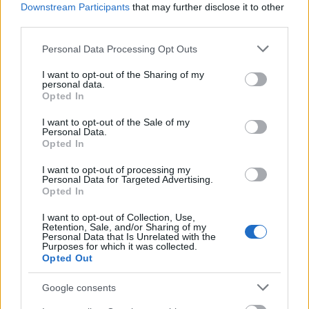
Downstream Participants
that may further disclose it to other
de noviembre
third parties.
13. noviembre 2025 Por
Jesus Gallo
|
Please note that this website/app uses one or more Google
Personal Data Processing Opt Outs
Jugadores que estaban lesionados como Joan García e Isco pueden
services and may gather and store information including but
volver a los terrenos de juego tras el parón de selecciones y es el
not limited to your visit or usage behaviour. You may click to
I want to opt-out of the Sharing of my
momento ideal para ficharles.
personal data.
grant or deny consent to Google and its third-party tags to
Leer más »
Opted In
use your data for below specified purposes in below Google
consent section.
I want to opt-out of the Sale of my
Personal Data.
Opted In
I want to opt-out of processing my
Personal Data for Targeted Advertising.
Opted In
I want to opt-out of Collection, Use,
Retention, Sale, and/or Sharing of my
Personal Data that Is Unrelated with the
Purposes for which it was collected.
Opted Out
Google consents