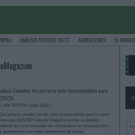
OMPRA
ANÁLISIS FICHAJES 26/27
ALINEACIONES
EL MANAG
ioMagazine
nálisis Comunio: los porteros más recomendables para
025/26
5. julio 2025 Por
Jesus Gallo
|
Qué porteros pueden ser los más recomendables para la nueva
emporada 2025/26? Comunio Magazine te trae un análisis
etallado de cómo funcionan las valoraciones en esta posición y
os guardametas con mejor perspectiva de puntos.