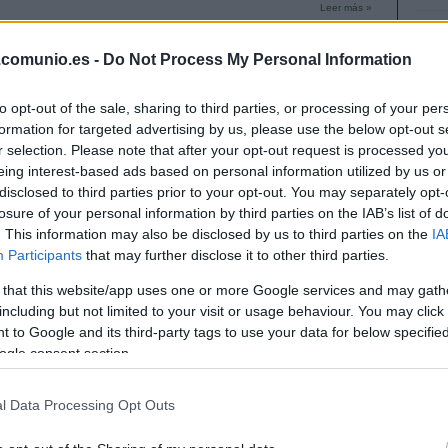
Leer más »
.comunio.es -
Do Not Process My Personal Information
nálisis Comunio: los porteros más recomendables para
to opt-out of the sale, sharing to third parties, or processing of your per
024/25
formation for targeted advertising by us, please use the below opt-out s
7. julio 2024 Por
Jesus Gallo
|
r selection. Please note that after your opt-out request is processed y
Qué porteros pueden ser los más recomendables para la nueva
eing interest-based ads based on personal information utilized by us or
emporada 2024/25? Comunio Magazine te trae un análisis
disclosed to third parties prior to your opt-out. You may separately opt-
etallado de cómo funcionan las valoraciones en esta posición y
losure of your personal information by third parties on the IAB’s list of
os guardametas con mejor perspectiva de puntos.
. This information may also be disclosed by us to third parties on the
IA
Leer más »
Participants
that may further disclose it to other third parties.
 that this website/app uses one or more Google services and may gath
including but not limited to your visit or usage behaviour. You may click 
nálisis Comunio: los porteros más recomendables para
 to Google and its third-party tags to use your data for below specifi
023/24
ogle consent section.
0. julio 2023 Por
Jesus Gallo
|
l Data Processing Opt Outs
Qué porteros pueden ser los más recomendables para la nueva
emporada 2023/24? Comunio Magazine te trae un análisis
etallado de cómo funcionan las valoraciones en esta posición y