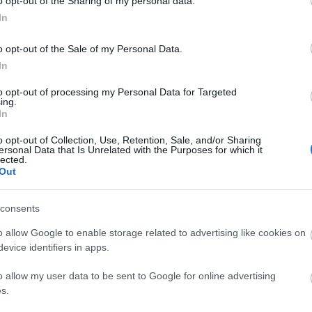
o opt-out of the Sharing of my personal data.
os guardametas con mejor perspectiva de puntos.
In
Leer más »
o opt-out of the Sale of my Personal Data.
In
nálisis Comunio: los porteros más recomendables para
to opt-out of processing my Personal Data for Targeted
022/23
ing.
In
0. julio 2022 Por
Jesus Gallo
|
Qué porteros pueden ser los más recomendables para la nueva
o opt-out of Collection, Use, Retention, Sale, and/or Sharing
ersonal Data that Is Unrelated with the Purposes for which it
emporada 2021/22? Comunio Magazine te trae un análisis
lected.
etallado de cómo funcionan las valoraciones en esta posición y
Out
os guardametas con mejor perspectiva de puntos.
Leer más »
consents
o allow Google to enable storage related to advertising like cookies on
nálisis: los porteros más recomendables para 2021/22
evice identifiers in apps.
6. julio 2021 Por
Jesus Gallo
|
o allow my user data to be sent to Google for online advertising
Qué porteros pueden ser los más recomendables para la nueva
s.
emporada 2021/22? Comunio Magazine te trae un análisis