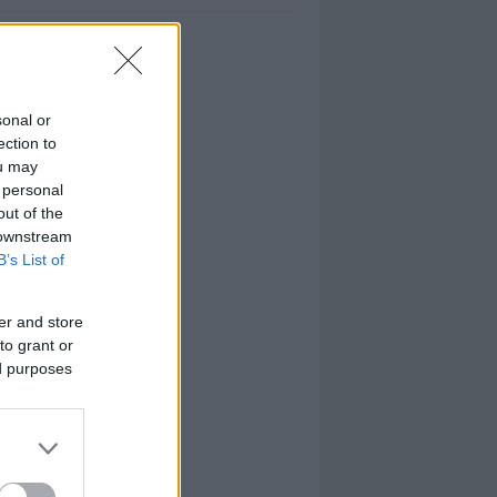
sonal or
ection to
ou may
 personal
out of the
 downstream
B’s List of
er and store
to grant or
ed purposes