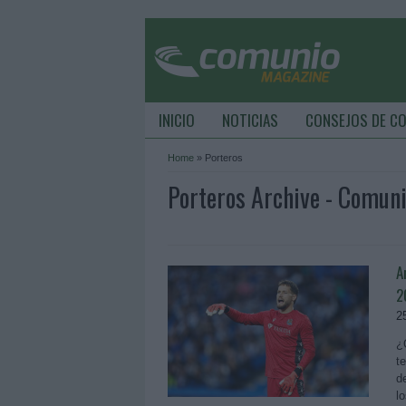
INICIO
NOTICIAS
CONSEJOS DE C
Home
»
Porteros
Porteros Archive - Comun
A
2
2
¿
t
d
l