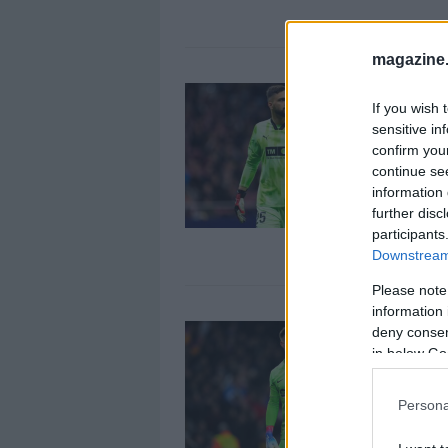
magazine
A
If you wish 
2
sensitive in
1
confirm you
¿
continue se
t
information 
d
further disc
l
participants
Downstream 
Please note
information 
A
deny consent
2
in below Go
1
Persona
¿
t
d