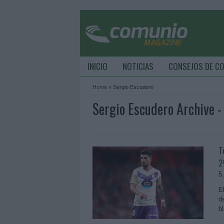
INICIO
NOTICIAS
CONSEJOS DE C
Home
»
Sergio Escudero
Sergio Escudero Archive 
T
2
5
E
d
b