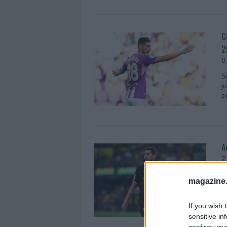
C
2
8
S
j
c
A
2
L
magazine
p
t
If you wish 
sensitive in
confirm you