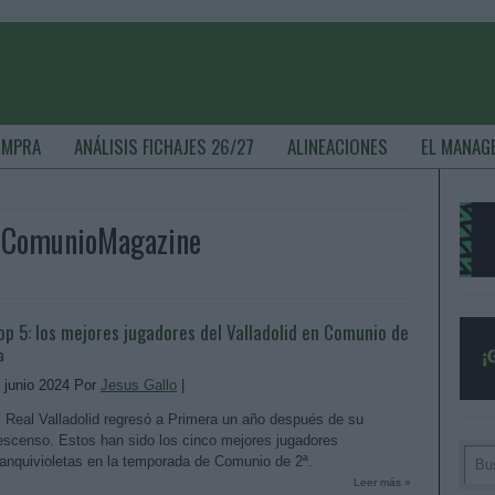
OMPRA
ANÁLISIS FICHAJES 26/27
ALINEACIONES
EL MANAG
- ComunioMagazine
op 5: los mejores jugadores del Valladolid en Comunio de
ª
. junio 2024 Por
Jesus Gallo
|
l Real Valladolid regresó a Primera un año después de su
escenso. Estos han sido los cinco mejores jugadores
lanquivioletas en la temporada de Comunio de 2ª.
Leer más »