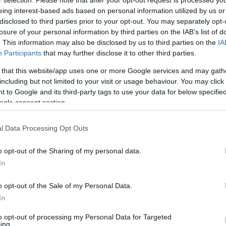
eing interest-based ads based on personal information utilized by us or
disclosed to third parties prior to your opt-out. You may separately opt-
l Real Valladolid en Comunio: ¿A quién fichar?
losure of your personal information by third parties on the IAB’s list of
5. diciembre 2022 Por
Jesus Gallo
|
. This information may also be disclosed by us to third parties on the
IA
Participants
that may further disclose it to other third parties.
l Real Valladolid es el octavo equipo que más puntos lleva en
omunio en la temporada 22/23. En este artículo analizamos la
 that this website/app uses one or more Google services and may gath
lantilla blanquivioleta por orden de compra tras las primeras 14
including but not limited to your visit or usage behaviour. You may click 
ornadas.
 to Google and its third-party tags to use your data for below specifi
Leer más »
ogle consent section.
l Data Processing Opt Outs
ctualidad Comunio: los lesionados de la jornada 13
. noviembre 2022 Por
Jesus Gallo
|
o opt-out of the Sharing of my personal data.
a jornada 13 nos dejó varios lesionados y tocados que se
In
ueden perder el último partido de Liga previo al parón por el
undial. Repasamos su estado y tiempo de baja.
o opt-out of the Sale of my Personal Data.
Leer más »
In
to opt-out of processing my Personal Data for Targeted
ing.