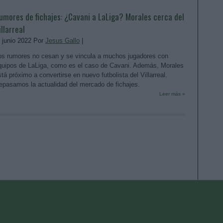
umores de fichajes: ¿Cavani a LaLiga? Morales cerca del
illarreal
. junio 2022 Por
Jesus Gallo
|
os rumores no cesan y se vincula a muchos jugadores con
quipos de LaLiga, como es el caso de Cavani. Además, Morales
stá próximo a convertirse en nuevo futbolista del Villarreal.
epasamos la actualidad del mercado de fichajes.
Leer más »