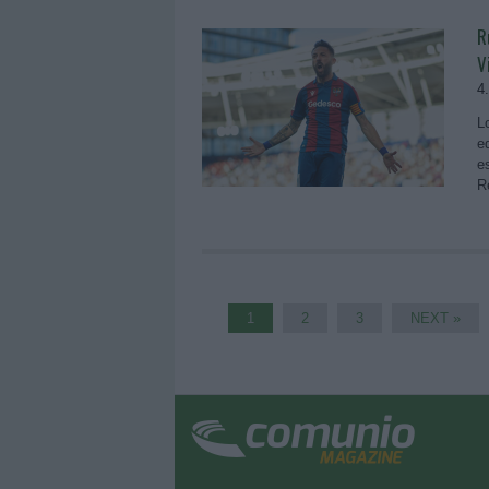
R
V
4
L
e
e
R
1
2
3
NEXT »