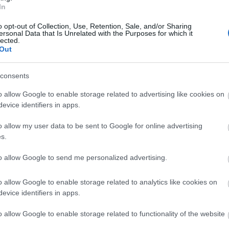
In
A pujar! Cuatro ganadores de la jornada 8 Comunio
o opt-out of Collection, Use, Retention, Sale, and/or Sharing
. octubre 2022 Por
Jesus Gallo
|
ersonal Data that Is Unrelated with the Purposes for which it
lected.
stos cuatro futbolistas fueron algunos de los ganadores de la
Out
ornada 8 tras sumar 9 o más puntos con un valor de mercado
ferior a los 2 millones de euros.
Leer más »
consents
o allow Google to enable storage related to advertising like cookies on
evice identifiers in apps.
ctualidad Comunio: los lesionados y sancionados de la
o allow my user data to be sent to Google for online advertising
ornada 1
s.
7. agosto 2022 Por
Javier Merida
|
to allow Google to send me personalized advertising.
a Liga volvió tras tres meses de ausencia y los contratiempos
ísicos hicieron mella en algunos jugadores. Estos fueron los
o allow Google to enable storage related to analytics like cookies on
utbolistas lesionados o tocados de la jornada 1.
evice identifiers in apps.
Leer más »
o allow Google to enable storage related to functionality of the website