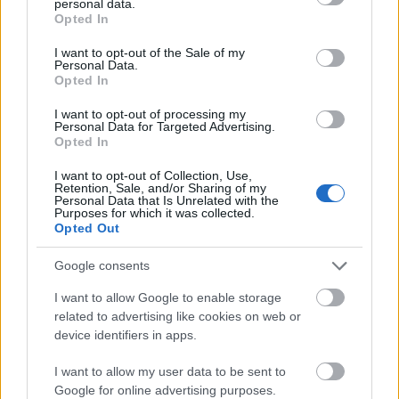
perderá el partido ante el Levante por una lesión muscular. Repasamos la
personal data.
grant or deny consent to Google and its third-party tags to
última hora de la jornada 24.
Opted In
use your data for below specified purposes in below Google
Leer más »
consent section.
I want to opt-out of the Sale of my
Personal Data.
Opted In
I want to opt-out of processing my
Personal Data for Targeted Advertising.
Opted In
I want to opt-out of Collection, Use,
Retention, Sale, and/or Sharing of my
Personal Data that Is Unrelated with the
Purposes for which it was collected.
Opted Out
Google consents
I want to allow Google to enable storage
related to advertising like cookies on web or
device identifiers in apps.
Abelardo por Machín: cambio de entrenador en el Alavés
I want to allow my user data to be sent to
Google for online advertising purposes.
12. enero 2021 Por
Jesus Gallo
|