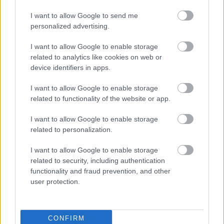
El Alavés ha destituido a Pablo Machín y anunciado la llegada de
I want to allow Google to send me
Abelardo hasta final de temporada. Será la segunda etapa del asturiano
personalized advertising.
en el banquillo vitoriano. Analizamos este cambio de entrenador y su
posible repercusión en Comunio.
I want to allow Google to enable storage
Leer más »
related to analytics like cookies on web or
device identifiers in apps.
I want to allow Google to enable storage
related to functionality of the website or app.
I want to allow Google to enable storage
related to personalization.
I want to allow Google to enable storage
related to security, including authentication
functionality and fraud prevention, and other
user protection.
CONFIRM