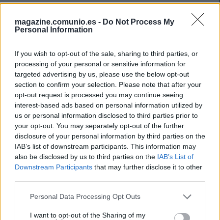
magazine.comunio.es -
Do Not Process My
Personal Information
If you wish to opt-out of the sale, sharing to third parties, or
processing of your personal or sensitive information for
targeted advertising by us, please use the below opt-out
section to confirm your selection. Please note that after your
opt-out request is processed you may continue seeing
interest-based ads based on personal information utilized by
us or personal information disclosed to third parties prior to
your opt-out. You may separately opt-out of the further
disclosure of your personal information by third parties on the
IAB’s list of downstream participants. This information may
also be disclosed by us to third parties on the
IAB’s List of
Downstream Participants
that may further disclose it to other
third parties.
La última hora de la jornada 24
Please note that this website/app uses one or more Google
19. febrero 2021 Por
Jesus Gallo
|
Personal Data Processing Opt Outs
services and may gather and store information including but
Benzema es baja por molestias en un tobillo, mientras que Carrasco se
not limited to your visit or usage behaviour. You may click to
I want to opt-out of the Sharing of my