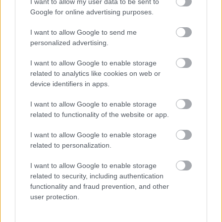
I want to allow my user data to be sent to
recupera a Varane y Carvajal. Repasamos las noticias de última hora de
Google for online advertising purposes.
la jornada 31.
Leer más »
I want to allow Google to send me
personalized advertising.
I want to allow Google to enable storage
related to analytics like cookies on web or
device identifiers in apps.
I want to allow Google to enable storage
related to functionality of the website or app.
I want to allow Google to enable storage
related to personalization.
I want to allow Google to enable storage
related to security, including authentication
functionality and fraud prevention, and other
user protection.
Jornada 31: cuatro defensas por menos de 1 millón