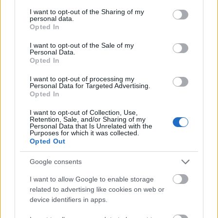
services and may gather and store information including but
Leer más »
not limited to your visit or usage behaviour. You may click to
I want to opt-out of the Sharing of my
personal data.
grant or deny consent to Google and its third-party tags to
Opted In
use your data for below specified purposes in below Google
consent section.
I want to opt-out of the Sale of my
Personal Data.
Opted In
I want to opt-out of processing my
Personal Data for Targeted Advertising.
Opted In
I want to opt-out of Collection, Use,
Retention, Sale, and/or Sharing of my
Personal Data that Is Unrelated with the
Purposes for which it was collected.
Opted Out
Google consents
I want to allow Google to enable storage
La última hora de la jornada 31
related to advertising like cookies on web or
device identifiers in apps.
20. abril 2021 Por
Jesus Gallo
|
Zidane ha descartado a Kroos y Modric para el partido ante el Cádiz, pero