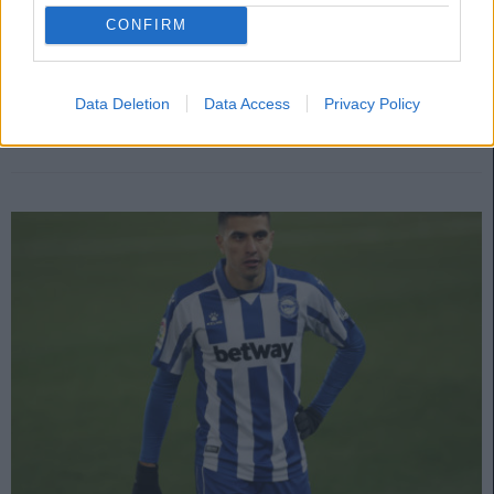
20. abril 2021 Por
Jesus Gallo
|
CONFIRM
¿Necesitas un fichaje de última hora para completar la defensa de tu
equipo? En este artículo te traemos cuatro posibles refuerzos con un
precio inferior a 1 millón de euros. ¡A por ellos si están en tu mercado de
Data Deletion
Data Access
Privacy Policy
fichajes!
Leer más »