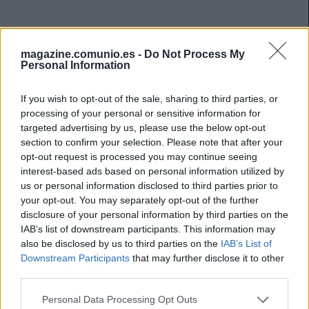
magazine.comunio.es -
Do Not Process My
Personal Information
If you wish to opt-out of the sale, sharing to third parties, or
processing of your personal or sensitive information for
targeted advertising by us, please use the below opt-out
section to confirm your selection. Please note that after your
opt-out request is processed you may continue seeing
interest-based ads based on personal information utilized by
us or personal information disclosed to third parties prior to
your opt-out. You may separately opt-out of the further
disclosure of your personal information by third parties on the
IAB’s list of downstream participants. This information may
also be disclosed by us to third parties on the
IAB’s List of
Ganadores del miércoles: Javi Martínez, Jota y cía. ¡A comprar!
Downstream Participants
that may further disclose it to other
22. abril 2021 Por
Jesus Gallo
|
third parties.
Muchos jugadores destacaron en los partidos del miércoles de la jornada
Please note that this website/app uses one or more Google
Personal Data Processing Opt Outs
31, algunos de ellos muy baratos como Javi Martínez. ¡A comprar!