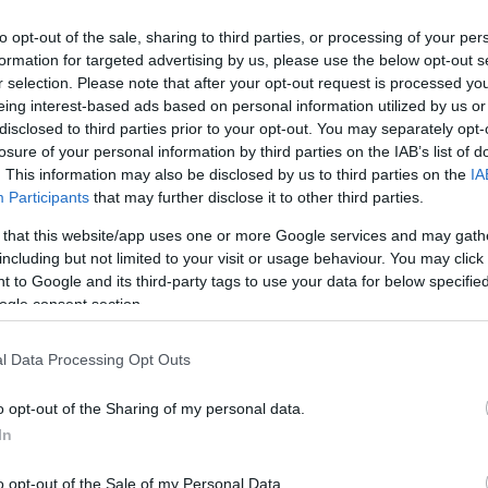
Leer más »
to opt-out of the sale, sharing to third parties, or processing of your per
formation for targeted advertising by us, please use the below opt-out s
r selection. Please note that after your opt-out request is processed y
onsejos de compra: cinco fichajes ‘low cost’ para la
eing interest-based ads based on personal information utilized by us or
ornada 31
disclosed to third parties prior to your opt-out. You may separately opt-
losure of your personal information by third parties on the IAB’s list of
0. abril 2024 Por
Jesus Gallo
|
. This information may also be disclosed by us to third parties on the
IA
i necesitas un jugador barato para completar tu alineación de la
Participants
that may further disclose it to other third parties.
ornada 31 de Comunio, te presentamos cinco opciones 'low cost'
ue pueden ser titulares o tener minutos por menos de 1 millón de
 that this website/app uses one or more Google services and may gath
uros.
including but not limited to your visit or usage behaviour. You may click 
Leer más »
 to Google and its third-party tags to use your data for below specifi
ogle consent section.
as noticias de última hora de la jornada 26
l Data Processing Opt Outs
3. febrero 2024 Por
Jesus Gallo
|
o opt-out of the Sharing of my personal data.
a jornada 26 de LaLiga arranca este viernes a las 21:00 horas.
In
epasamos las noticias de última hora antes del comienzo de
sta nueva fecha del campeonato.
Leer más »
o opt-out of the Sale of my Personal Data.