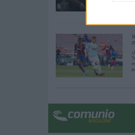
web or d
j
I want t
or app.
I want t
J
2
I want t
¿
authenti
T
m
p