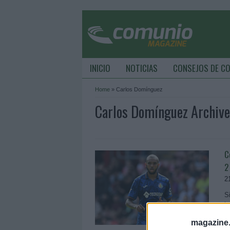
INICIO
NOTICIAS
CONSEJOS DE C
Home
»
Carlos Domínguez
Carlos Domínguez Archiv
C
2
2
S
j
q
magazine
e