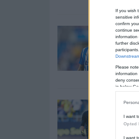
If you wish 
sensitive in
confirm you
C
continue se
j
information 
further disc
1
participants
S
Downstream 
j
q
Please note
e
information 
deny consent
in below Go
L
Persona
2
I want t
L
Opted 
R
e
I want t