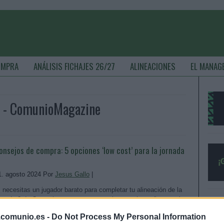
OMPRA
ANÁLISIS FICHAJES 26/27
ALINEACIONES
EL MANAG
e - ComunioMagazine
onsejos de compra: 5 opciones ‘low cost’ para la jornada
1. agosto 2024 Por
Jesus Gallo
|
i necesitas un jugador barato para completar tu alineación de la
ornada 2 de Comunio, te presentamos cinco opciones 'low cost'
ue pueden ser titulares o tener minutos por menos de 1 millón de
.comunio.es -
Do Not Process My Personal Information
uros.