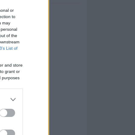
sonal or
ection to
ou may
 personal
out of the
 downstream
B’s List of
er and store
to grant or
ed purposes