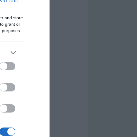
B’s List of
er and store
to grant or
ed purposes