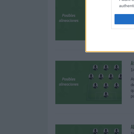
authenti
1
B
d
q
a
A
1
A
d
q
p
A
1