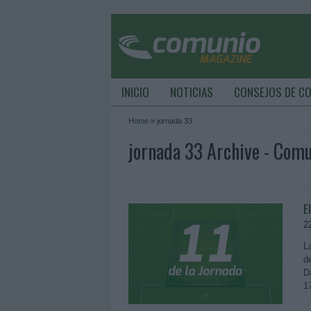
INICIO
NOTICIAS
CONSEJOS DE C
Home
»
jornada 33
jornada 33 Archive - Com
E
2
L
d
D
1