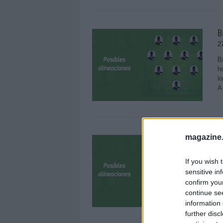
B
2
B
h
l
A
A
magazine
2
If you wish 
A
sensitive in
h
confirm you
l
continue se
c
information 
further disc