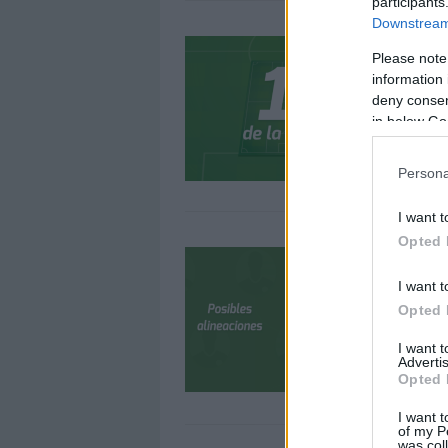
participants
Downstream 
E
Please note
1
information 
1
deny consent
p
in below Go
Persona
I want t
Opted 
L
1
I want t
L
Opted 
1
q
I want 
Advertis
a
Opted 
I want t
of my P
was col