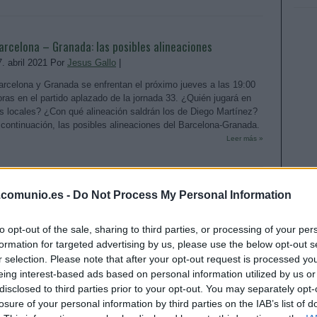
arcelona – Granada: las posibles alineaciones
7. abril 2021 Por
Jesus Gallo
|
arcelona y Granada se enfrentan el próximo jueves a las 19:00
oras en el partido aplazado de la jornada 33. ¿Quién jugará en
os locales? ¿Con qué alineación saldrán los de Diego Martínez?
 continuación, las posibles alineaciones del Barcelona-Granada.
Leer más »
thletic – Valladolid: las posibles alineaciones
.comunio.es -
Do Not Process My Personal Information
7. abril 2021 Por
Jesus Gallo
|
to opt-out of the sale, sharing to third parties, or processing of your per
thletic y Valladolid se enfrentan el próximo miércoles a las 19:00
formation for targeted advertising by us, please use the below opt-out s
oras en el partido aplazado de la jornada 33. ¿Quién jugará en
r selection. Please note that after your opt-out request is processed y
os locales? ¿Con qué alineación saldrán los de Sergio? A
eing interest-based ads based on personal information utilized by us or
ontinuación, las posibles alineaciones del Athletic-Valladolid.
disclosed to third parties prior to your opt-out. You may separately opt-
Leer más »
losure of your personal information by third parties on the IAB’s list of