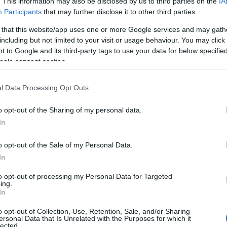
. This information may also be disclosed by us to third parties on the
IA
Participants
that may further disclose it to other third parties.
l 11 ideal de la jornada 33
 that this website/app uses one or more Google services and may gath
8. abril 2021 Por
Jesus Gallo
|
including but not limited to your visit or usage behaviour. You may click 
34 puntos para el 11 ideal de la jornada 33 en el que destaca la
 to Google and its third-party tags to use your data for below specifi
resencia de cuatro jugadores del Atlético y tres del Villarreal.
ogle consent section.
Leer más »
l Data Processing Opt Outs
o opt-out of the Sharing of my personal data.
In
evante – Villarreal: las posibles alineaciones
4. abril 2021 Por
Jesus Gallo
|
o opt-out of the Sale of my Personal Data.
evante y Villarreal jugarán su partido de la jornada 33 el domingo
In
8 de abril a las 21:00 horas. ¿Quién jugará en los locales? ¿Con
ué alineación saldrán los de Emery? A continuación, las posibles
to opt-out of processing my Personal Data for Targeted
ing.
lineaciones del Levante-Villarreal.
In
Leer más »
o opt-out of Collection, Use, Retention, Sale, and/or Sharing
ersonal Data that Is Unrelated with the Purposes for which it
lected.