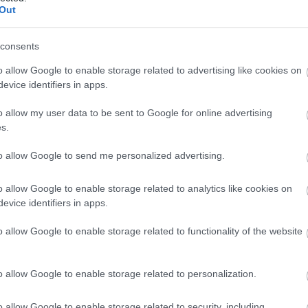
Out
etafe – Real Madrid: las posibles alineaciones
4. abril 2021 Por
Jesus Gallo
|
consents
etafe y Real Madrid jugarán su partido de la jornada 33 el
omingo 18 de abril a las 21:00 horas. ¿Quién jugará en los
o allow Google to enable storage related to advertising like cookies on
ocales? ¿Con qué alineación saldrán los de Zidane? A
evice identifiers in apps.
ontinuación, las posibles alineaciones del Getafe-Real Madrid.
Leer más »
o allow my user data to be sent to Google for online advertising
s.
to allow Google to send me personalized advertising.
ádiz – Celta: las posibles alineaciones
4. abril 2021 Por
Jesus Gallo
|
o allow Google to enable storage related to analytics like cookies on
ádiz y Celta jugarán su partido de la jornada 33 el domingo 18
evice identifiers in apps.
e abril a las 18:30 horas. ¿Quién jugará en los locales? ¿Con
ué alineación saldrán los de Coudet? A continuación, las
o allow Google to enable storage related to functionality of the website
osibles alineaciones del Cádiz-Celta.
Leer más »
o allow Google to enable storage related to personalization.
etis – Valencia: las posibles alineaciones
o allow Google to enable storage related to security, including