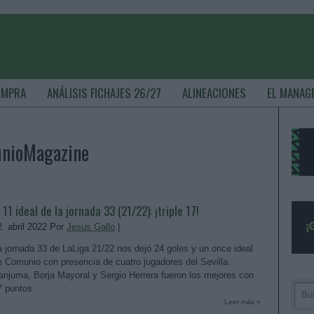
OMPRA
ANÁLISIS FICHAJES 26/27
ALINEACIONES
EL MANAG
unioMagazine
l 11 ideal de la jornada 33 (21/22): ¡triple 17!
2. abril 2022 Por
Jesus Gallo
|
a jornada 33 de LaLiga 21/22 nos dejó 24 goles y un once ideal
e Comunio con presencia de cuatro jugadores del Sevilla.
anjuma, Borja Mayoral y Sergio Herrera fueron los mejores con
7 puntos.
Leer más »