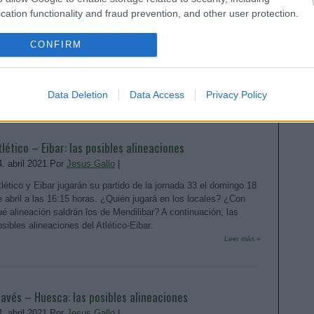
cation functionality and fraud prevention, and other user protection.
4. abril 2021 Por
Jesus Gallo
|
etis y Valencia jugarán su partido de la jornada 33 el domingo 18
CONFIRM
e abril a las 18:30 horas. ¿Quién jugará en los locales? ¿Con
ué alineación saldrán los de Gracia? A continuación, las posibles
lineaciones del Betis-Valencia.
Leer más »
Data Deletion
Data Access
Privacy Policy
tlético – Eibar: las posibles alineaciones
4. abril 2021 Por
Jesus Gallo
|
tlético y Eibar jugarán su partido de la jornada 33 el domingo 18
e abril a las 16:15 horas. ¿Quién jugará en los locales? ¿Con
ué alineación saldrán los de Mendilibar? A continuación, las
osibles alineaciones del Atlético-Eibar.
Leer más »
lavés – Huesca: las posibles alineaciones
4. abril 2021 Por
Jesus Gallo
|