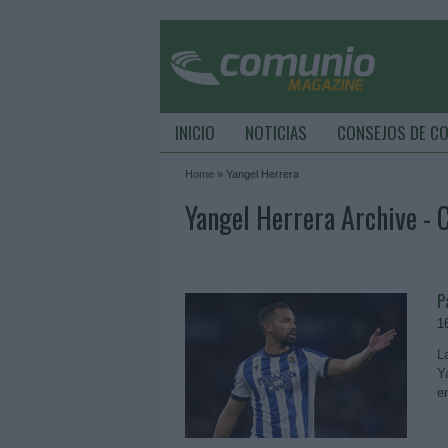
INICIO
NOTICIAS
CONSEJOS DE C
Home
»
Yangel Herrera
Yangel Herrera Archive -
P
1
L
Y
e