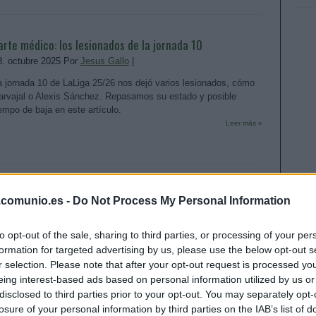
arte médico: los lesionados de la jornada 10
8. octubre 2025 Por
Jesus Gallo
|
a jornada 10 de LaLiga 25/26 nos dejó varios lesionados, cómo
arvajal o Alexis Sánchez. Repasamos su estado y posible
iempo de baja en este artículo.
Leer más »
nálisis fichajes: Carlos Soler y Yangel Herrera refuerzan
.comunio.es -
Do Not Process My Personal Information
a medular de la Real
. septiembre 2025 Por
Jesus Gallo
|
to opt-out of the sale, sharing to third parties, or processing of your per
formation for targeted advertising by us, please use the below opt-out s
a Real Sociedad ha añadido a su centro del campo a Carlos
oler y Yangel Herrera. ¿Serán titulares indiscutibles en los txuri-
r selection. Please note that after your opt-out request is processed y
rdin?
eing interest-based ads based on personal information utilized by us or
Leer más »
disclosed to third parties prior to your opt-out. You may separately opt-
losure of your personal information by third parties on the IAB’s list of