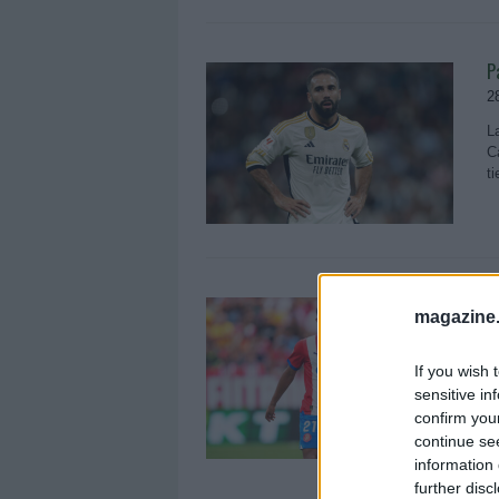
P
2
L
C
t
A
magazine
l
1
If you wish 
sensitive in
L
S
confirm you
u
continue se
information 
further disc