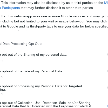
. This information may also be disclosed by us to third parties on the
IA
Participants
that may further disclose it to other third parties.
os lesionados y sancionados tras la Jornada 2
 that this website/app uses one or more Google services and may gath
6. agosto 2025 Por
Jesus Gallo
|
including but not limited to your visit or usage behaviour. You may click 
a segunda jornada de LaLiga 25/26 nos dejó algún que otro
 to Google and its third-party tags to use your data for below specifi
esionado, cómo Yangel Herrera.
ogle consent section.
Leer más »
l Data Processing Opt Outs
o opt-out of the Sharing of my personal data.
In
os sancionados de la jornada 36: ¿Quiénes suplirán a
ñigo Martínez & cía?
o opt-out of the Sale of my Personal Data.
2. mayo 2025 Por
Jesus Gallo
|
In
nce jugadores se perderán la jornada 36 de LaLiga 24/25 al
star sancionados, entre ellos Íñigo Martínez y Tchouameni.
to opt-out of processing my Personal Data for Targeted
ing.
Quiénes les reemplazarán en sus respectivos equipos?
In
Leer más »
o opt-out of Collection, Use, Retention, Sale, and/or Sharing
ersonal Data that Is Unrelated with the Purposes for which it