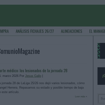
OMPRA
ANÁLISIS FICHAJES 26/27
ALINEACIONES
EL MANAG
 ComunioMagazine
arte médico: los lesionados de la jornada 28
6. marzo 2026 Por
Jesus Gallo
|
a jornada 28 de LaLiga 25/26 nos dejó varios lesionados, cómo
angel Herrera. Repasamos su estado y posible tiempo de baja
n este artículo.
Leer más »