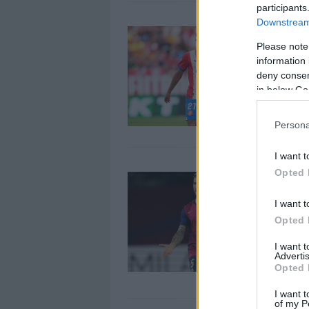
participants
Downstream 
L
Please note
2
information 
L
deny consent
l
in below Go
Persona
I want t
Opted 
L
Í
I want t
1
Opted 
O
e
I want 
Advertis
¿
Opted 
I want t
of my P