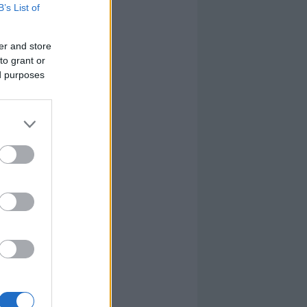
B’s List of
er and store
to grant or
ed purposes