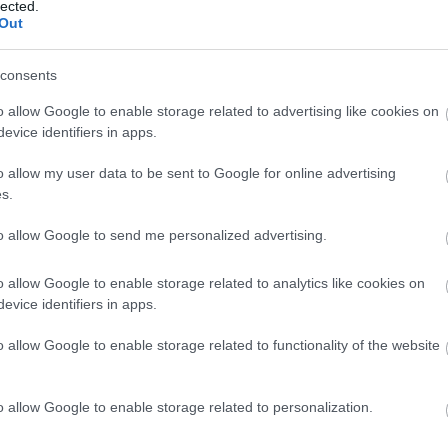
lected.
Out
l 11 ideal de la jornada 26
. marzo 2025 Por
Jesus Gallo
|
consents
imar Oroz lidera el 11 ideal Comunio de la jornada 26 tras sus
os goles y 18 puntos conseguidos ante el Valencia.
o allow Google to enable storage related to advertising like cookies on
Leer más »
evice identifiers in apps.
o allow my user data to be sent to Google for online advertising
s.
os sancionados de la jornada 25: ¿Quiénes suplirán a
to allow Google to send me personalized advertising.
arrios & cía?
o allow Google to enable storage related to analytics like cookies on
9. febrero 2025 Por
Jesus Gallo
|
evice identifiers in apps.
oce jugadores se perderán la jornada 25 de LaLiga 24/25 al estar
ancionados, entre ellos Bellingham y Pablo Barrios. ¿Quiénes
o allow Google to enable storage related to functionality of the website
es reemplazarán en sus respectivos equipos?
Leer más »
o allow Google to enable storage related to personalization.