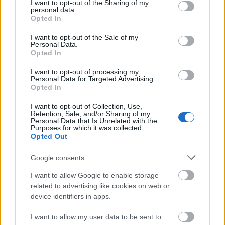
Leer más »
not limited to your visit or usage behaviour. You may click to
I want to opt-out of the Sharing of my
personal data.
grant or deny consent to Google and its third-party tags to
Opted In
use your data for below specified purposes in below Google
consent section.
I want to opt-out of the Sale of my
Personal Data.
Opted In
I want to opt-out of processing my
Personal Data for Targeted Advertising.
Opted In
I want to opt-out of Collection, Use,
Retention, Sale, and/or Sharing of my
Personal Data that Is Unrelated with the
Purposes for which it was collected.
Opted Out
Google consents
I want to allow Google to enable storage
related to advertising like cookies on web or
Parte médico: los lesionados de la jornada 9
device identifiers in apps.
21. octubre 2025 Por
Jesus Gallo
|
I want to allow my user data to be sent to
La jornada 9 de LaLiga 25/26 nos dejó varios lesionados, cómo Carlos