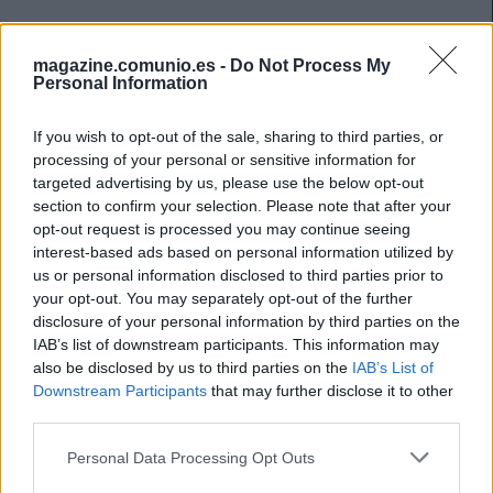
magazine.comunio.es -
Do Not Process My
Personal Information
If you wish to opt-out of the sale, sharing to third parties, or
processing of your personal or sensitive information for
targeted advertising by us, please use the below opt-out
section to confirm your selection. Please note that after your
opt-out request is processed you may continue seeing
interest-based ads based on personal information utilized by
us or personal information disclosed to third parties prior to
your opt-out. You may separately opt-out of the further
disclosure of your personal information by third parties on the
IAB’s list of downstream participants. This information may
Las noticias de última hora de la jornada 10
also be disclosed by us to third parties on the
IAB’s List of
Downstream Participants
that may further disclose it to other
24. octubre 2025 Por
Jesus Gallo
|
third parties.
La jornada 10 de LaLiga arranca esta noche a las 21:00 horas.
Please note that this website/app uses one or more Google
Repasamos las noticias de última hora de cada equipo antes del
Personal Data Processing Opt Outs
comienzo de esta nueva fecha del campeonato.
services and may gather and store information including but