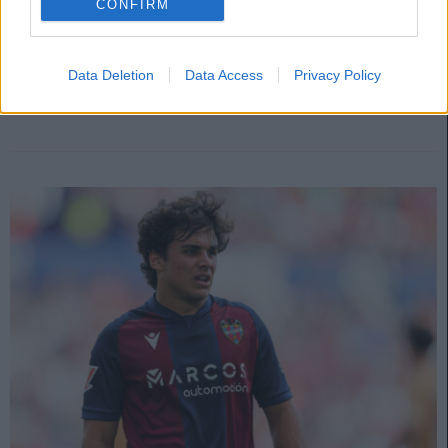
millones
CONFIRM
13. octubre 2025 Por
Jesus Gallo
|
¿Buscando refuerzos para tu equipo en este parón de selecciones? Te
traemos cuatro jugadores que están en racha y no superan los 5 millones
Data Deletion
Data Access
Privacy Policy
de precio.
Leer más »