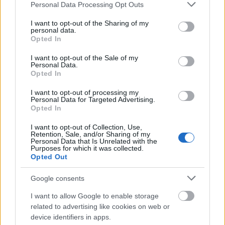
Please note that this website/app uses one or more Google
Personal Data Processing Opt Outs
18 futbolistas se perderán la jornada 26 de LaLiga 22/23 al estar
services and may gather and store information including but
sancionados, entre ellos Mikel Merino y Álex Baena. ¿Quiénes les
not limited to your visit or usage behaviour. You may click to
I want to opt-out of the Sharing of my
reemplazarán en sus respectivos equipos?
personal data.
grant or deny consent to Google and its third-party tags to
Leer más »
Opted In
use your data for below specified purposes in below Google
consent section.
I want to opt-out of the Sale of my
Personal Data.
Opted In
I want to opt-out of processing my
Personal Data for Targeted Advertising.
Opted In
I want to opt-out of Collection, Use,
Retention, Sale, and/or Sharing of my
Personal Data that Is Unrelated with the
Purposes for which it was collected.
Opted Out
Google consents
I want to allow Google to enable storage
related to advertising like cookies on web or
device identifiers in apps.