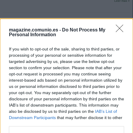
Leer más »
magazine.comunio.es -
Do Not Process My
Personal Information
If you wish to opt-out of the sale, sharing to third parties, or
processing of your personal or sensitive information for
targeted advertising by us, please use the below opt-out
section to confirm your selection. Please note that after your
opt-out request is processed you may continue seeing
interest-based ads based on personal information utilized by
us or personal information disclosed to third parties prior to
your opt-out. You may separately opt-out of the further
disclosure of your personal information by third parties on the
IAB’s list of downstream participants. This information may
also be disclosed by us to third parties on the
IAB’s List of
Los sancionados de la jornada 26: ¿Quiénes suplirán a Merino &
Downstream Participants
that may further disclose it to other
cía?
third parties.
15. marzo 2023 Por
Jesus Gallo
|