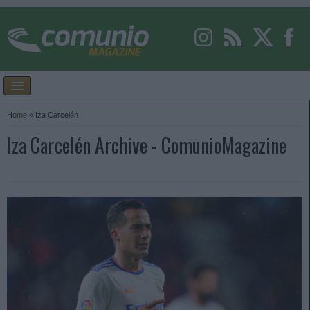
Home
»
Iza Carcelén
Iza Carcelén Archive - ComunioMagazine