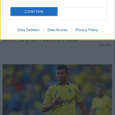
CONFIRM
¡Compra! Cuatro jugadores en racha por menos de 4 millones
16. febrero 2023 Por
Jesus Gallo
|
Data Deletion
Data Access
Privacy Policy
¿Buscando refuerzos para las próximas jornadas? Te traemos cuatro
jugadores que están en racha a buen precio, menos de 4 millones. ¡No
dudes en pujar por ellos si aparecen en el mercado!
Leer más »