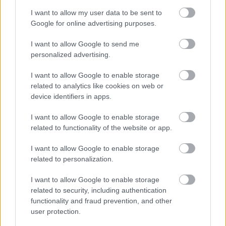
El consejo de compra Comunio de la semana: Iza Carcelén
I want to allow my user data to be sent to
21. febrero 2023 Por
Jesus Gallo
|
Google for online advertising purposes.
Cada semana os presentamos un jugador que no está en muchas
plantillas de Comunio y del que se puede esperar un aumento de valor de
I want to allow Google to send me
mercado a corto o medio plazo. En esta ocasión analizamos a Iza
personalized advertising.
Carcelén del Cádiz.
Leer más »
I want to allow Google to enable storage
related to analytics like cookies on web or
device identifiers in apps.
I want to allow Google to enable storage
related to functionality of the website or app.
I want to allow Google to enable storage
related to personalization.
I want to allow Google to enable storage
related to security, including authentication
functionality and fraud prevention, and other
user protection.